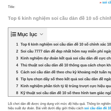
»
soi c
Title:
Top 6 kinh nghiệm soi cầu dàn đề 10 số chín
Mục lục
Top 6 kinh nghiệm soi cầu dàn đề 10 số chính xác 1
Soi cầu 7777 dàn đề đẹp nhất hôm nay miễn phí ngà
Kinh nghiệm dự đoán kết quả soi cầu dàn đề cực ch
Thủ thuật soi cầu dàn đề 10 thông qua cách chọn k
Cách soi cầu dàn đề theo chu kỳ khoảng một tuần n
Tip lựa chọn dãy số theo kết quả soi cầu dàn đề ngà
Kinh nghiệm phân tích tỷ lệ trúng trượt cực hiệu qu
Kỹ thuật soi cầu dàn đề 10 số theo hình tam giác ng
Lối chơi dàn đề được ứng dụng với mức độ hiệu quả. Thông tin nghiên
hiệu suất dự đoán. Bài viết dưới đây giới thiệu cách
soi cầu dàn đề 1