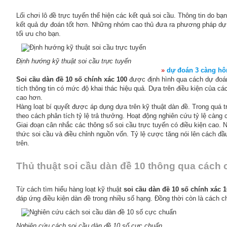
Lối chơi lô đề trực tuyến thể hiện các kết quả soi cầu. Thông tin do b
kết quả dự đoán tốt hơn. Những nhóm cao thủ đưa ra phương pháp dự
tối ưu cho bạn.
Định hướng kỹ thuật soi cầu trực tuyến
»
dự đoán 3 càng hô
Soi cầu dàn đề 10 số chính xác 100
được định hình qua cách dự đoán
tích thông tin có mức độ khai thác hiệu quả. Dựa trên điều kiện của c
cao hơn.
Hàng loạt bí quyết được áp dụng dựa trên kỹ thuật dàn đề. Trong quá t
theo cách phân tích tỷ lệ trả thưởng. Hoạt động nghiên cứu tỷ lệ càn
Giai đoạn cân nhắc các thông số soi cầu trực tuyến có điều kiện cao. 
thức soi cầu và điều chỉnh nguồn vốn. Tỷ lệ cược tăng nói lên cách đầ
trên.
Thủ thuật soi cầu dàn đề 10 thông qua cách
Từ cách tìm hiểu hàng loạt kỹ thuật
soi cầu dàn đề 10 số chính xác 
đáp ứng điều kiện dàn đề trong nhiều số hạng. Đồng thời còn là cách c
Nghiên cứu cách soi cầu dàn đề 10 số cực chuẩn