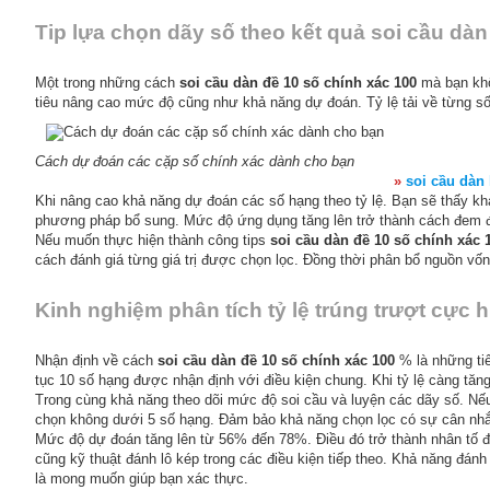
Tip lựa chọn dãy số theo kết quả soi cầu dà
Một trong những cách
soi cầu dàn đề 10 số chính xác 100
mà bạn khô
tiêu nâng cao mức độ cũng như khả năng dự đoán. Tỷ lệ tải về từng s
Cách dự đoán các cặp số chính xác dành cho bạn
»
soi cầu dàn 
Khi nâng cao khả năng dự đoán các số hạng theo tỷ lệ. Bạn sẽ thấy khá
phương pháp bổ sung. Mức độ ứng dụng tăng lên trở thành cách đem đ
Nếu muốn thực hiện thành công tips
soi cầu dàn đề 10 số chính xác 
cách đánh giá từng giá trị được chọn lọc. Đồng thời phân bổ nguồn vố
Kinh nghiệm phân tích tỷ lệ trúng trượt cực 
Nhận định về cách
soi cầu dàn đề 10 số chính xác 100
% là những tiê
tục 10 số hạng được nhận định với điều kiện chung. Khi tỷ lệ càng t
Trong cùng khả năng theo dõi mức độ soi cầu và luyện các dãy số. Nế
chọn không dưới 5 số hạng. Đảm bảo khả năng chọn lọc có sự cân nhắ
Mức độ dự đoán tăng lên từ 56% đến 78%. Điều đó trở thành nhân tố
cũng kỹ thuật đánh lô kép trong các điều kiện tiếp theo. Khả năng đánh
là mong muốn giúp bạn xác thực.