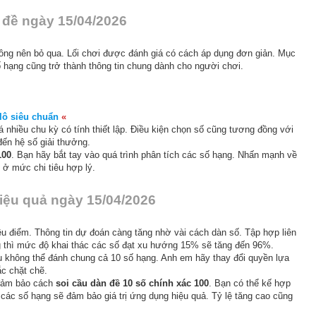
n đề ngày 15/04/2026
ng nên bỏ qua. Lối chơi được đánh giá có cách áp dụng đơn giản. Mục
ố hạng cũng trở thành thông tin chung dành cho người chơi.
lô siêu chuẩn
«
 nhiều chu kỳ có tính thiết lập. Điều kiện chọn số cũng tương đồng với
ến hệ số giải thưởng.
100
. Bạn hãy bắt tay vào quá trình phân tích các số hạng. Nhấn mạnh về
n ở mức chi tiêu hợp lý.
hiệu quả ngày 15/04/2026
u điểm. Thông tin dự đoán càng tăng nhờ vài cách dàn số. Tập hợp liên
ăng thì mức độ khai thác các số đạt xu hướng 15% sẽ tăng đến 96%.
u không thể đánh chung cả 10 số hạng. Anh em hãy thay đổi quyền lựa
c chặt chẽ.
 đảm bảo cách
soi cầu dàn đề 10 số chính xác 100
. Bạn có thể kế hợp
 các số hạng sẽ đảm bảo giá trị ứng dụng hiệu quả. Tỷ lệ tăng cao cũng