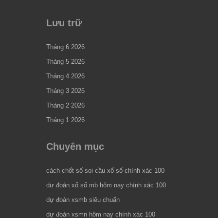
Lưu trữ
Tháng 6 2026
Tháng 5 2026
Tháng 4 2026
Tháng 3 2026
Tháng 2 2026
Tháng 1 2026
Chuyên mục
cách chốt số soi cầu xổ số chính xác 100
dự đoán xổ số mb hôm nay chính xác 100
dự đoán xsmb siêu chuẩn
dự đoán xsmn hôm nay chính xác 100