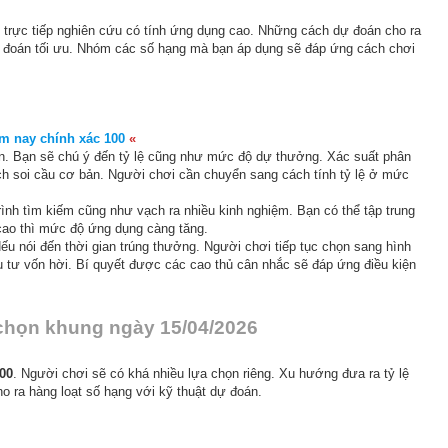
ạn trực tiếp nghiên cứu có tính ứng dụng cao. Những cách dự đoán cho ra
 đoán tối ưu. Nhóm các số hạng mà bạn áp dụng sẽ đáp ứng cách chơi
m nay chính xác 100
«
. Bạn sẽ chú ý đến tỷ lệ cũng như mức độ dự thưởng. Xác suất phân
ách soi cầu cơ bản. Người chơi cần chuyển sang cách tính tỷ lệ ở mức
rình tìm kiếm cũng như vạch ra nhiều kinh nghiệm. Bạn có thể tập trung
g cao thì mức độ ứng dụng càng tăng.
Nếu nói đến thời gian trúng thưởng. Người chơi tiếp tục chọn sang hình
u tư vốn hời. Bí quyết được các cao thủ cân nhắc sẽ đáp ứng điều kiện
 chọn khung ngày 15/04/2026
100
. Người chơi sẽ có khá nhiều lựa chọn riêng. Xu hướng đưa ra tỷ lệ
ho ra hàng loạt số hạng với kỹ thuật dự đoán.