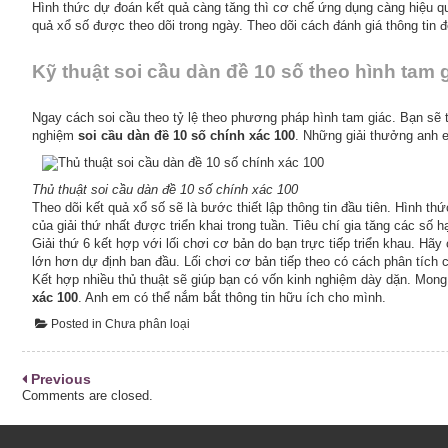
Hình thức dự đoán kết quả càng tăng thì cơ chế ứng dụng càng hiệu q
quả xổ số được theo dõi trong ngày. Theo dõi cách đánh giá thông tin 
Kỹ thuật soi cầu dàn đề 10 số theo hình tam 
Ngay cách soi cầu theo tỷ lệ theo phương pháp hình tam giác. Bạn sẽ tậ
nghiệm
soi cầu dàn đề 10 số chính xác 100
. Những giải thưởng anh e
Thủ thuật soi cầu dàn đề 10 số chính xác 100
Theo dõi kết quả xổ số sẽ là bước thiết lập thông tin đầu tiên. Hình thứ
của giải thứ nhất được triển khai trong tuần. Tiêu chí gia tăng các số
Giải thứ 6 kết hợp với lối chơi cơ bản do bạn trực tiếp triển khau. Hãy
lớn hơn dự định ban đầu. Lối chơi cơ bản tiếp theo có cách phân tích 
Kết hợp nhiều thủ thuật sẽ giúp bạn có vốn kinh nghiệm dày dặn. Mong
xác 100
. Anh em có thể nắm bắt thông tin hữu ích cho mình.
Posted in Chưa phân loại
Điều
Previous
Comments are closed.
hướng
bài
viết