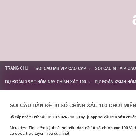
Skip
to
content
TRANG CHỦ
SOI CẦU MB VIP CAO CẤP
SOI CẦU MT VIP CA
DỰ ĐOÁN XSMT HÔM NAY CHÍNH XÁC 100
DỰ ĐOÁN XSMN HÔM 
SOI CẦU DÀN ĐỀ 10 SỐ CHÍNH XÁC 100 CHƠI MIỄN 
đã câp nhật:
Thứ Sáu, 09/01/2026 - 18:53
by
app soi cầu mb siêu chuẩ
Meta des: Tìm kiếm kỹ thuật
soi cầu dàn đề 10 số chính xác 100
% dà
cá cược trực tuyến hiệu quả nhất.