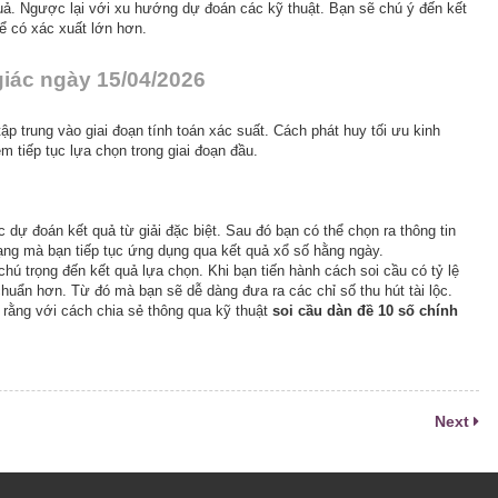
uả. Ngược lại với xu hướng dự đoán các kỹ thuật. Bạn sẽ chú ý đến kết
để có xác xuất lớn hơn.
giác ngày 15/04/2026
p trung vào giai đoạn tính toán xác suất. Cách phát huy tối ưu kinh
m tiếp tục lựa chọn trong giai đoạn đầu.
c dự đoán kết quả từ giải đặc biệt. Sau đó bạn có thể chọn ra thông tin
 hạng mà bạn tiếp tục ứng dụng qua kết quả xổ số hằng ngày.
 chú trọng đến kết quả lựa chọn. Khi bạn tiến hành cách soi cầu có tỷ lệ
chuẩn hơn. Từ đó mà bạn sẽ dễ dàng đưa ra các chỉ số thu hút tài lộc.
 rằng với cách chia sẻ thông qua kỹ thuật
soi cầu dàn đề 10 số chính
Next