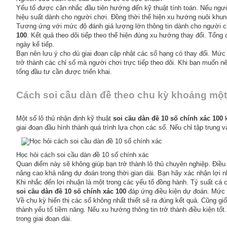
Yếu tố được cân nhắc đầu tiên hướng đến kỹ thuật tính toán. Nếu ngư
hiệu suất dành cho người chơi. Đồng thời thể hiện xu hướng nuôi khu
Tương ứng với mức độ đánh giá lượng lớn thông tin dành cho người ch
100
. Kết quả theo dõi tiếp theo thể hiện đúng xu hướng thay đổi. Tổng
ngày kế tiếp.
Bạn nên lưu ý cho dù giai đoạn cập nhật các số hạng có thay đổi. Mức 
trở thành các chỉ số mà người chơi trực tiếp theo dõi. Khi bạn muốn n
tổng đầu tư cần được triển khai.
Cách soi cầu dàn đề theo chu kỳ khoảng một
Một số lô thủ nhận định kỹ thuật
soi cầu dàn đề 10 số chính xác 100
k
giai đoạn đầu hình thành quá trình lựa chọn các số. Nếu chỉ tập trung
Học hỏi cách soi cầu dàn đề 10 số chính xác
Quan điểm này sẽ không giúp bạn trở thành lô thủ chuyên nghiệp. Điều
nâng cao khả năng dự đoán trong thời gian dài. Bạn hãy xác nhận lợi
Khi nhắc đến lợi nhuận là một trong các yếu tố đồng hành. Tỷ suất cá
soi cầu dàn đề 10 số chính xác 100
đáp ứng điều kiện dự đoán. Mức độ
Về chu kỳ hiển thị các số không nhất thiết sẽ ra đúng kết quả. Cũng gi
thành yếu tố tiềm năng. Nếu xu hướng thông tin trở thành điều kiện tốt
trong giai đoạn dài.