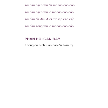
soi cầu bạch thủ đề mb vip cao cấp
soi cầu bạch thủ lô mb vip cao cấp
soi cầu đề đầu đuôi mb vip cao cấp
soi cầu song thủ lô mb vip cao cấp
PHẢN HỒI GẦN ĐÂY
Không có bình luận nào để hiển thị.