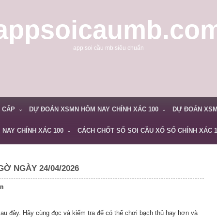
appsoicaumb.co
app soi cầu mb siêu chuẩn
O CẤP
DỰ ĐOÁN XSMN HÔM NAY CHÍNH XÁC 100
DỰ ĐOÁN XSM
NAY CHÍNH XÁC 100
CÁCH CHỐT SỐ SOI CẦU XỔ SỐ CHÍNH XÁC 1
Ờ NGÀY 24/04/2026
ẩn
au đây. Hãy cùng đọc và kiểm tra để có thể chơi bạch thủ hay hơn và