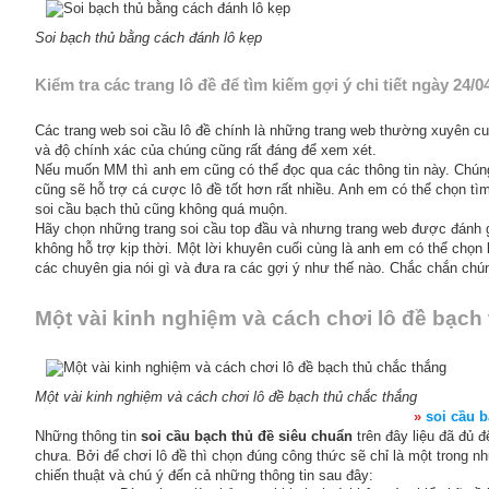
Soi bạch thủ bằng cách đánh lô kẹp
Kiểm tra các trang lô đề để tìm kiếm gợi ý chi tiết ngày 24/0
Các trang web soi cầu lô đề chính là những trang web thường xuyên cun
và độ chính xác của chúng cũng rất đáng để xem xét.
Nếu muốn MM thì anh em cũng có thể đọc qua các thông tin này. Chún
cũng sẽ hỗ trợ cá cược lô đề tốt hơn rất nhiều. Anh em có thể chọn tì
soi cầu bạch thủ cũng không quá muộn.
Hãy chọn những trang soi cầu top đầu và nhưng trang web được đánh g
không hỗ trợ kịp thời. Một lời khuyên cuối cùng là anh em có thể chọn
các chuyên gia nói gì và đưa ra các gợi ý như thế nào. Chắc chắn chú
Một vài kinh nghiệm và cách chơi lô đề bạch
Một vài kinh nghiệm và cách chơi lô đề bạch thủ chắc thắng
»
soi cầu b
Những thông tin
soi cầu bạch thủ đề siêu chuẩn
trên đây liệu đã đủ 
chưa. Bởi để chơi lô đề thì chọn đúng công thức sẽ chỉ là một trong 
chiến thuật và chú ý đến cả những thông tin sau đây: