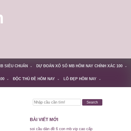
m
B SIÊU CHUẨN
DỰ ĐOÁN XỔ SỐ MB HÔM NAY CHÍNH XÁC 100
00
ĐỘC THỦ ĐỀ HÔM NAY
LÔ ĐẸP HÔM NAY
Search
BÀI VIẾT MỚI
soi cầu dàn đề 6 con mb vip cao cấp