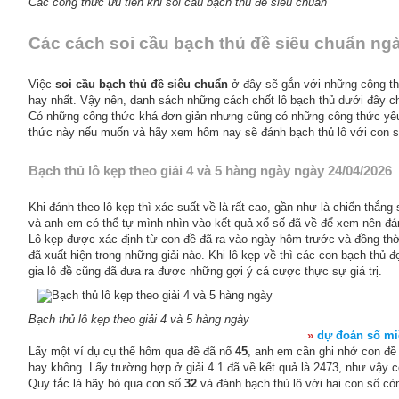
Các công thức ưu tiên khi soi cầu bạch thủ đề siêu chuẩn
Các cách soi cầu bạch thủ đề siêu chuẩn ng
Việc
soi cầu bạch thủ đề siêu chuẩn
ở đây sẽ gắn với những công th
hay nhất. Vậy nên, danh sách những cách chốt lô bạch thủ dưới đây ch
Có những công thức khá đơn giản nhưng cũng có những công thức yêu 
thức này nếu muốn và hãy xem hôm nay sẽ đánh bạch thủ lô với con 
Bạch thủ lô kẹp theo giải 4 và 5 hàng ngày ngày 24/04/2026
Khi đánh theo lô kẹp thì xác suất về là rất cao, gần như là chiến thắ
và anh em có thể tự mình nhìn vào kết quả xổ số đã về để xem nên đá
Lô kẹp được xác định từ con đề đã ra vào ngày hôm trước và đồng thời
đã xuất hiện trong những giải nào. Khi lô kẹp về thì các con bạch thủ
gia lô đề cũng đã đưa ra được những gợi ý cá cược thực sự giá trị.
Bạch thủ lô kẹp theo giải 4 và 5 hàng ngày
»
dự đoán số mi
Lấy một ví dụ cụ thể hôm qua đề đã nổ
45
, anh em cần ghi nhớ con đề 
hay không. Lấy trường hợp ở giải 4.1 đã về kết quả là 2473, như vậy 
Quy tắc là hãy bỏ qua con số
32
và đánh bạch thủ lô với hai con số cò