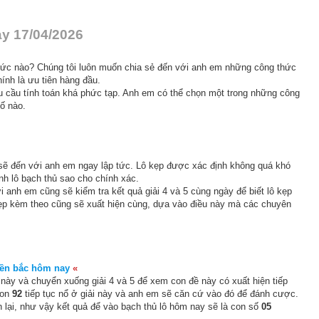
ày 17/04/2026
ức nào? Chúng tôi luôn muốn chia sẻ đến với anh em những công thức
ính là ưu tiên hàng đầu.
cầu tính toán khá phức tạp. Anh em có thể chọn một trong những công
số nào.
ng sẽ đến với anh em ngay lập tức. Lô kẹp được xác định không quá khó
nh lô bạch thủ sao cho chính xác.
 anh em cũng sẽ kiểm tra kết quả giải 4 và 5 cùng ngày để biết lô kẹp
 đẹp kèm theo cũng sẽ xuất hiện cùng, dựa vào điều này mà các chuyên
ền bắc hôm nay
«
này và chuyển xuống giải 4 và 5 để xem con đề này có xuất hiện tiếp
con
92
tiếp tục nổ ở giải này và anh em sẽ căn cứ vào đó để đánh cược.
n lại, như vậy kết quả để vào bạch thủ lô hôm nay sẽ là con số
05