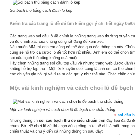
Soi bạch thủ bằng cách đánh lô kẹp
Kiểm tra các trang lô đề để tìm kiếm gợi ý chi tiết ngày 05/0
Các trang web soi cầu lô đề chính là những trang web thường xuyên cun
và độ chính xác của chúng cũng rất đáng để xem xét.
Nếu muốn MM thì anh em cũng có thể đọc qua các thông tin này. Chún
cũng sẽ hỗ trợ cá cược lô đề tốt hơn rất nhiều. Anh em có thể chọn tì
soi cầu bạch thủ cũng không quá muộn.
Hãy chọn những trang soi cầu top đầu và nhưng trang web được đánh g
không hỗ trợ kịp thời. Một lời khuyên cuối cùng là anh em có thể chọn
các chuyên gia nói gì và đưa ra các gợi ý như thế nào. Chắc chắn chú
Một vài kinh nghiệm và cách chơi lô đề bạch
Một vài kinh nghiệm và cách chơi lô đề bạch thủ chắc thắng
»
soi cầu b
Những thông tin
soi cầu bạch thủ đề siêu chuẩn
trên đây liệu đã đủ 
chưa. Bởi để chơi lô đề thì chọn đúng công thức sẽ chỉ là một trong 
chiến thuật và chú ý đến cả những thông tin sau đây: