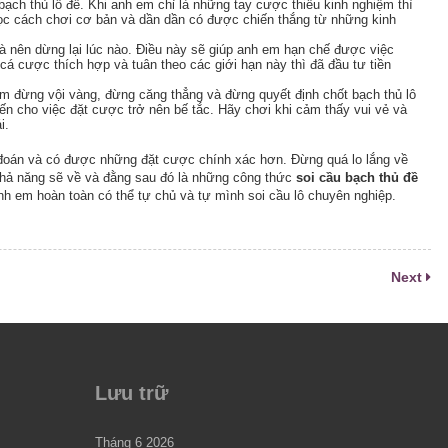
ạch thủ lô đề. Khi anh em chỉ là những tay cược thiếu kinh nghiệm thì
 học cách chơi cơ bản và dần dần có được chiến thắng từ những kinh
 và nên dừng lại lúc nào. Điều này sẽ giúp anh em hạn chế được việc
 cá cược thích hợp và tuân theo các giới hạn này thì đã đầu tư tiền
 em đừng vội vàng, đừng căng thẳng và đừng quyết định chốt bạch thủ lô
iến cho việc đặt cược trở nên bế tắc. Hãy chơi khi cảm thấy vui vẻ và
ái.
 đoán và có được những đặt cược chính xác hơn. Đừng quá lo lắng về
 khả năng sẽ về và đằng sau đó là những công thức
soi cầu bạch thủ đề
anh em hoàn toàn có thể tự chủ và tự mình soi cầu lô chuyên nghiệp.
Next
Lưu trữ
Tháng 6 2026