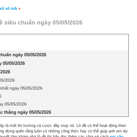
 xổ số mb
«
đề siêu chuẩn ngày 05/05/2026
 chuẩn ngày 05/05/2026
y 05/05/2026
/2026
/05/2026
h nhất ngày 05/05/2026
6
gày 05/05/2026
ắc thắng ngày 05/05/2026
ây là một thị trường cá cược đầy may rủi. Lô đề có thể hoạt động theo
ưng đừng quên rằng luôn có những công thức hay có thể giúp anh em dự
quyết tâm khám phá lô đề thì hãy đọc thêm các chia sẻ cách
soi cầu