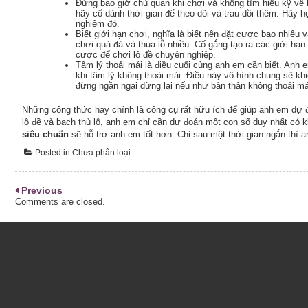
Đừng bao giờ chủ quan khi chơi và không tìm hiểu kỹ về b
hãy cố dành thời gian để theo dõi và trau dồi thêm. Hãy
nghiệm đó.
Biết giới hạn chơi, nghĩa là biết nên đặt cược bao nhiêu
chơi quá đà và thua lỗ nhiều. Cố gắng tạo ra các giới hạn
cược để chơi lô đề chuyên nghiệp.
Tâm lý thoải mái là điều cuối cùng anh em cần biết. Anh
khi tâm lý không thoải mái. Điều này vô hình chung sẽ kh
đừng ngần ngại dừng lại nếu như bản thân không thoải m
Những công thức hay chính là công cụ rất hữu ích để giúp anh em dự
lô đề và bạch thủ lô, anh em chỉ cần dự đoán một con số duy nhất có
siêu chuẩn
sẽ hỗ trợ anh em tốt hơn. Chỉ sau một thời gian ngắn thì 
Posted in Chưa phân loại
Điều
Previous
Comments are closed.
hướng
bài
viết