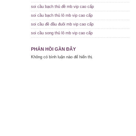
soi cầu bạch thủ đề mb vip cao cấp
soi cầu bạch thủ lô mb vip cao cấp
soi cầu đề đầu đuôi mb vip cao cấp
soi cầu song thủ lô mb vip cao cấp
PHẢN HỒI GẦN ĐÂY
Không có bình luận nào để hiển thị.