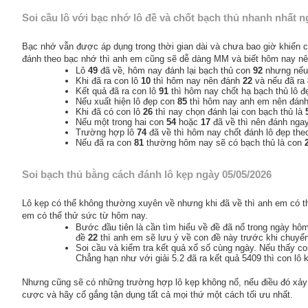
Soi cầu lô với bạc nhớ lô đề và chốt bạch thủ nhanh nhất n
Bạc nhớ vẫn được áp dụng trong thời gian dài và chưa bao giờ khiến 
đánh theo bạc nhớ thì anh em cũng sẽ dễ dàng MM và biết hôm nay n
Lô
49
đã về, hôm nay đánh lại bạch thủ con
92
nhưng nếu 
Khi đã ra con lô
10
thì hôm nay nên đánh
22
và nếu đã ra
Kết quả đã ra con lô
91
thì hôm nay chốt hạ bạch thủ lô 
Nếu xuất hiện lô đẹp con
85
thì hôm nay anh em nên đán
Khi đã có con lô
26
thì nay chọn đánh lại con bạch thủ là
Nếu một trong hai con
54
hoặc
17
đã về thì nên đánh nga
Trường hợp lô
74
đã về thì hôm nay chốt đánh lô đẹp th
Nếu đã ra con
81
thường hôm nay sẽ có bạch thủ là con
Soi bạch thủ bằng cách đánh lô kẹp ngày 05/05/2026
Lô kẹp có thể không thường xuyên về nhưng khi đã về thì anh em có t
em có thể thử sức từ hôm nay.
Bước đầu tiên là cần tìm hiểu về đề đã nổ trong ngày hô
đề
22
thì anh em sẽ lưu ý về con đề này trước khi chuyể
Soi cầu và kiểm tra kết quả xổ số cùng ngày. Nếu thấy c
Chẳng hạn như với giải 5.2 đã ra kết quả 5409 thì con lô
Nhưng cũng sẽ có những trường hợp lô kẹp không nổ, nếu điều đó xảy
cược và hãy cố gắng tận dụng tất cả mọi thứ một cách tối ưu nhất.