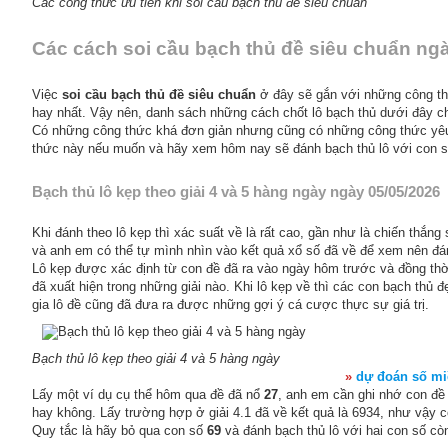
Các công thức ưu tiên khi soi cầu bạch thủ đề siêu chuẩn
Các cách soi cầu bạch thủ đề siêu chuẩn ng
Việc
soi cầu bạch thủ đề siêu chuẩn
ở đây sẽ gắn với những công th
hay nhất. Vậy nên, danh sách những cách chốt lô bạch thủ dưới đây ch
Có những công thức khá đơn giản nhưng cũng có những công thức yêu 
thức này nếu muốn và hãy xem hôm nay sẽ đánh bạch thủ lô với con 
Bạch thủ lô kẹp theo giải 4 và 5 hàng ngày ngày 05/05/2026
Khi đánh theo lô kẹp thì xác suất về là rất cao, gần như là chiến thắ
và anh em có thể tự mình nhìn vào kết quả xổ số đã về để xem nên đá
Lô kẹp được xác định từ con đề đã ra vào ngày hôm trước và đồng thời
đã xuất hiện trong những giải nào. Khi lô kẹp về thì các con bạch thủ
gia lô đề cũng đã đưa ra được những gợi ý cá cược thực sự giá trị.
Bạch thủ lô kẹp theo giải 4 và 5 hàng ngày
»
dự đoán số mi
Lấy một ví dụ cụ thể hôm qua đề đã nổ
27
, anh em cần ghi nhớ con đề 
hay không. Lấy trường hợp ở giải 4.1 đã về kết quả là 6934, như vậy 
Quy tắc là hãy bỏ qua con số
69
và đánh bạch thủ lô với hai con số cò