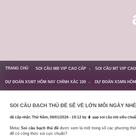
Skip
to
content
TRANG CHỦ
SOI CẦU MB VIP CAO CẤP
SOI CẦU MT VIP CA
DỰ ĐOÁN XSMT HÔM NAY CHÍNH XÁC 100
DỰ ĐOÁN XSMN HÔM 
SOI CẦU BẠCH THỦ ĐỀ SẼ VỀ LỚN MỖI NGÀY NHÉ 
đã câp nhật:
Thứ Năm, 08/01/2026 - 19:12
by
app soi cầu mb siêu chu
Meta
: Soi cầu bạch thủ đề
được xem là một trong số các phương thức
để có công thức soi cực chuẩn?