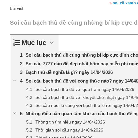
»
soi cầ xsmb 
Bài viết
Soi cầu bạch thủ đề cùng những bí kíp cực 
Mục lục
Soi cầu bạch thủ đề cùng những bí kíp cực đỉnh ch
Soi cầu 7777 dàn đề đẹp nhất hôm nay miễn phí ngà
Bạch thủ đề nghĩa là gì? ngày 14/04/2026
Soi cầu bạch thủ đề với công thức nào? ngày 14/04/
Soi cầu bạch thủ đề với quả trám ngày 14/04/2026
Soi cầu bạch thủ đề với khuyết chữ nhật ngày 14/04
Soi cầu nuôi lô cùng với bạch thủ lô rơi ngày 14/04/
Những điều cần quan tâm khi soi cầu bạch thủ đề n
Thông tin tìm hiểu ngày 14/04/2026
Thời gian soi cầu ngày 14/04/2026
Giá trị cược ngày 14/04/2026