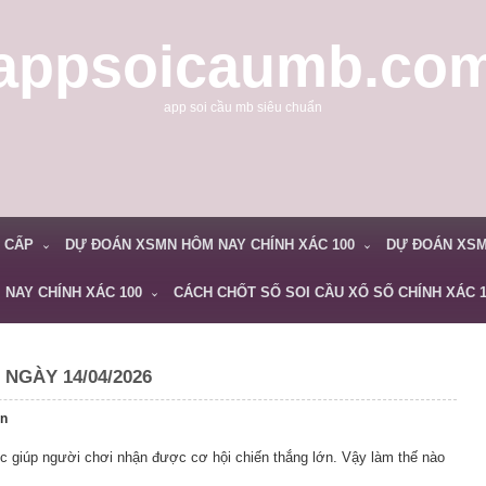
appsoicaumb.co
app soi cầu mb siêu chuẩn
O CẤP
DỰ ĐOÁN XSMN HÔM NAY CHÍNH XÁC 100
DỰ ĐOÁN XSM
NAY CHÍNH XÁC 100
CÁCH CHỐT SỐ SOI CẦU XỔ SỐ CHÍNH XÁC 1
NGÀY 14/04/2026
ẩn
 giúp người chơi nhận được cơ hội chiến thắng lớn. Vậy làm thế nào