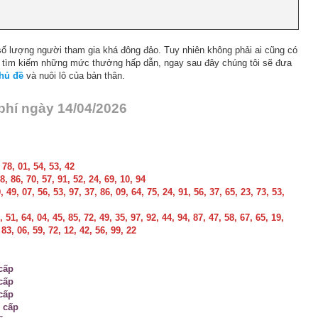
t số lượng người tham gia khá đông đảo. Tuy nhiên không phải ai cũng có
n tìm kiếm những mức thưởng hấp dẫn, ngay sau đây chúng tôi sẽ đưa
thủ đề
và nuôi lô của bản thân.
phí ngày 14/04/2026
 78, 01, 54, 53, 42
78, 86, 70, 57, 91, 52, 24, 69, 10, 94
, 49, 07, 56, 53, 97, 37, 86, 09, 64, 75, 24, 91, 56, 37, 65, 23, 73, 53,
, 51, 64, 04, 45, 85, 72, 49, 35, 97, 92, 44, 94, 87, 47, 58, 67, 65, 19,
 83, 06, 59, 72, 12, 42, 56, 99, 22
cấp
cấp
cấp
 cấp