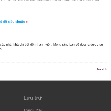
hủ đề siêu chuẩn
«
cập nhật khá chi tiết đến thành viên. Mong rằng bạn sẽ đưa ra được sự
ao.
Next
Lưu trữ
Tháng 6 2026