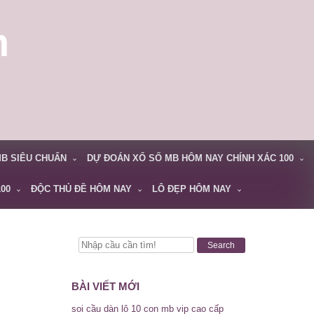
m
B SIÊU CHUẨN
DỰ ĐOÁN XỔ SỐ MB HÔM NAY CHÍNH XÁC 100
00
ĐỘC THỦ ĐỀ HÔM NAY
LÔ ĐẸP HÔM NAY
Search
BÀI VIẾT MỚI
soi cầu dàn lô 10 con mb vip cao cấp