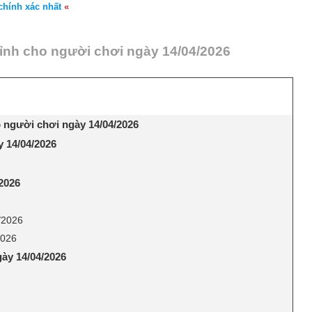
chính xác nhất
«
đỉnh cho người chơi ngày 14/04/2026
o người chơi ngày 14/04/2026
y 14/04/2026
2026
/2026
2026
gày 14/04/2026