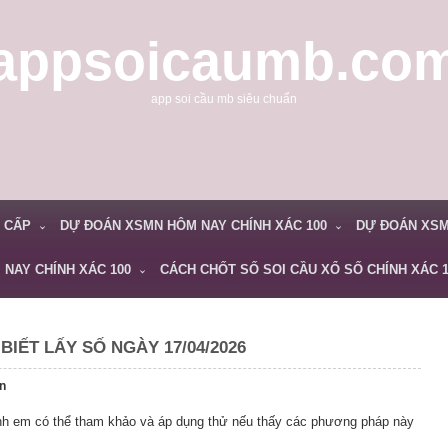
appsoicaumb.co
app soi cầu mb siêu chuẩn
O CẤP
DỰ ĐOÁN XSMN HÔM NAY CHÍNH XÁC 100
DỰ ĐOÁN XSM
NAY CHÍNH XÁC 100
CÁCH CHỐT SỐ SOI CẦU XỔ SỐ CHÍNH XÁC 1
BIẾT LẤY SỐ NGÀY 17/04/2026
n
nh em có thể tham khảo và áp dụng thử nếu thấy các phương pháp này