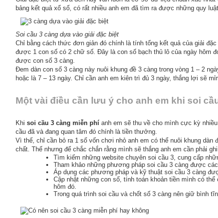
bảng kết quả xổ số, có rất nhiều anh em đã tìm ra được những quy luậ
Soi cầu 3 càng dựa vào giải đặc biệt
Chỉ bằng cách thức đơn giản đó chính là tính tổng kết quả của giải đặc
được 1 con số có 2 chữ số. Đây là con số bạch thủ lô của ngày hôm đ
được con số 3 càng.
Đem dàn con số 3 càng này nuôi khung đề 3 càng trong vòng 1 – 2 ngày
hoặc là 7 – 13 ngày. Chỉ cần anh em kiên trì đủ 3 ngày, thắng lợi sẽ
Một vài điều cần lưu ý cho anh em khi soi cầ
Khi
soi cầu 3 càng miễn phí
anh em sẽ thu về cho mình cực kỳ nhiều đ
cầu đã và đang quan tâm đó chính là tiền thưởng.
Vì thế, chỉ cần bỏ ra 1 số vốn chơi nhỏ anh em có thể nuôi khung dàn 
chất. Thế nhưng để chắc chắn rằng mình sẽ thắng anh em cần phải gh
Tìm kiếm những website chuyên soi cầu 3, cung cấp nhữn
Tham khảo những phương pháp soi cầu 3 càng được các 
Áp dụng các phương pháp và kỹ thuật soi cầu 3 càng đượ
Cập nhật những con số, tính toán khoản tiền mình có thể 
hôm đó.
Trong quá trình soi cầu và chốt số 3 càng nên giữ bình 