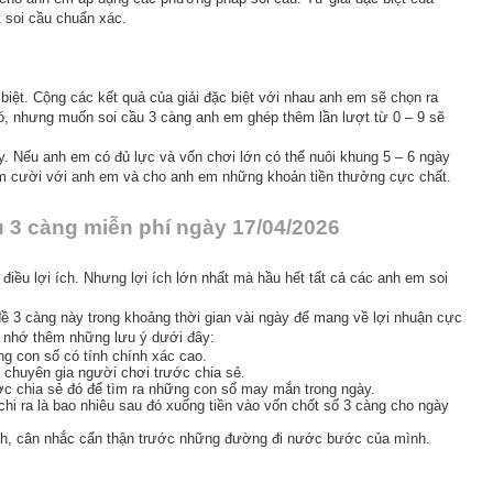
t soi cầu chuẩn xác.
 biệt. Cộng các kết quả của giải đặc biệt với nhau anh em sẽ chọn ra
ó, nhưng muốn soi cầu 3 càng anh em ghép thêm lần lượt từ 0 – 9 sẽ
. Nếu anh em có đủ lực và vốn chơi lớn có thể nuôi khung 5 – 6 ngày
 mỉm cười với anh em và cho anh em những khoản tiền thưởng cực chất.
u 3 càng miễn phí ngày 17/04/2026
iều lợi ích. Nhưng lợi ích lớn nhất mà hầu hết tất cả các anh em soi
đề 3 càng này trong khoảng thời gian vài ngày để mang về lợi nhuận cực
i nhớ thêm những lưu ý dưới đây:
g con số có tính chính xác cao.
chuyên gia người chơi trước chia sẻ.
c chia sẻ đó để tìm ra những con số may mắn trong ngày.
chi ra là bao nhiêu sau đó xuống tiền vào vốn chốt số 3 càng cho ngày
tĩnh, cân nhắc cẩn thận trước những đường đi nước bước của mình.