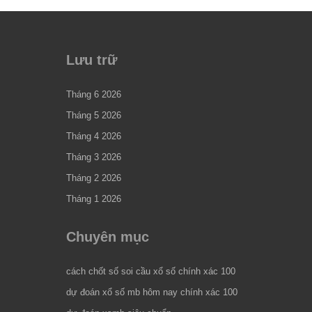
Lưu trữ
Tháng 6 2026
Tháng 5 2026
Tháng 4 2026
Tháng 3 2026
Tháng 2 2026
Tháng 1 2026
Chuyên mục
cách chốt số soi cầu xổ số chính xác 100
dự đoán xổ số mb hôm nay chính xác 100