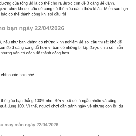
dương của tổng đó là có thể cho ra được con đề 3 càng để đánh.
gười chơi khi soi cầu sẽ càng có thể hiểu cách thức khác. Miễn sao bạn
bảo có thể thành công khi soi cầu rồi
ho bạn ngày 22/04/2026
đó, nếu như bạn không có những kinh nghiệm để soi cầu thì rất khó để
 con đê 3 càng càng dễ hơn vì bạn có những bí kíp được chia sẻ miễn
c nhưng vấn có cách để thành công hơn.
u chính xác hơn nhé.
thể giúp bạn thắng 100% nhé. Bởi vì xổ số là ngẫu nhiên và cũng
quả đúng 100. Vì thế, người chơi cần tránh ngày về những con lời dụ
cầu may mắn ngày 22/04/2026