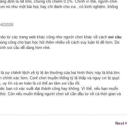
ng định là rất khó, chứng chỉ chiếm 0.1%. Chính vì thế, người chơi
on nó như một bài học hay chỉ đánh cho vui , có kinh nghiệm. không
04/2026
 khảo từ các trang web khác cũng như người chơi khác về cách
soi cầu
úng cũng cho bạn học hỏi thêm nhiều về cách suy luận lô đề hơn. Do
mình soi cầu dễ dàng hơn nhé.
 là sự chênh lệch về tỷ lệ ăn thưởng của hai hình thức này là khá lớn.
n chính xác hơn. Conf chơi truyền thống tỷ lệ thấp và nguy cơ bị quỵt
 uy tín và an toàn là có thể an tâm soi cầu rồi.
ệc bạn có xác suất đạt thành công hay không. Vì thế, nếu bạn muốn
i thử. Còn nếu muốn thắng người chơi sẽ cần đầu tư về cả thời gian và
Next