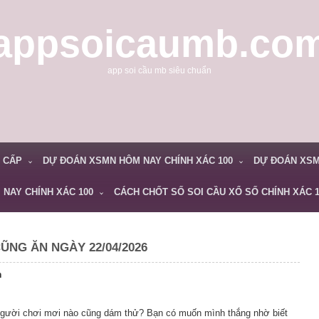
appsoicaumb.co
app soi cầu mb siêu chuẩn
O CẤP
DỰ ĐOÁN XSMN HÔM NAY CHÍNH XÁC 100
DỰ ĐOÁN XSM
NAY CHÍNH XÁC 100
CÁCH CHỐT SỐ SOI CẦU XỔ SỐ CHÍNH XÁC 1
ŨNG ĂN NGÀY 22/04/2026
n
 người chơi mơi nào cũng dám thử? Bạn có muốn mình thắng nhờ biết