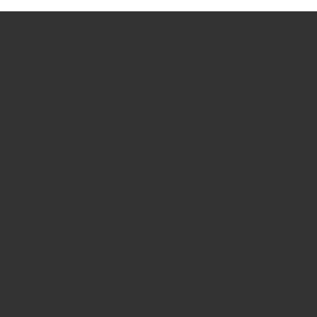
bài
viết