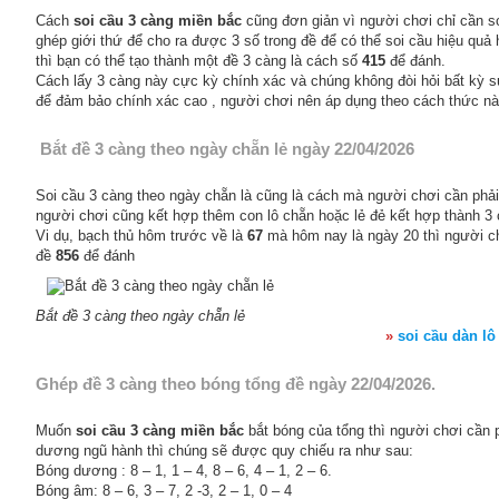
Cách
soi cầu 3 càng miền bắc
cũng đơn giản vì người chơi chỉ cần so
ghép giới thứ để cho ra được 3 số trong đề để có thể soi cầu hiệu quả
thì bạn có thể tạo thành một đề 3 càng là cách số
415
để đánh.
Cách lấy 3 càng này cực kỳ chính xác và chúng không đòi hỏi bất kỳ s
để đảm bảo chính xác cao , người chơi nên áp dụng theo cách thức n
Bắt đề 3 càng theo ngày chẵn lẻ ngày 22/04/2026
Soi cầu 3 càng theo ngày chẵn là cũng là cách mà người chơi cần phả
người chơi cũng kết hợp thêm con lô chẵn hoặc lẻ đẻ kết hợp thành 3
Vi dụ, bạch thủ hôm trước về là
67
mà hôm nay là ngày 20 thì người chơ
đề
856
để đánh
Bắt đề 3 càng theo ngày chẵn lẻ
»
soi cầu dàn l
Ghép đề 3 càng theo bóng tổng đề ngày 22/04/2026.
Muốn
soi cầu 3 càng miền bắc
bắt bóng của tổng thì người chơi cần
dương ngũ hành thì chúng sẽ được quy chiếu ra như sau:
Bóng dương : 8 – 1, 1 – 4, 8 – 6, 4 – 1, 2 – 6.
Bóng âm: 8 – 6, 3 – 7, 2 -3, 2 – 1, 0 – 4