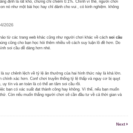
ng định là rất khó, chứng chỉ chiếm 0.1%. Chính vì thế, người chơi
on nó như một bài học hay chỉ đánh cho vui , có kinh nghiệm. không
04/2026
 khảo từ các trang web khác cũng như người chơi khác về cách
soi cầu
úng cũng cho bạn học hỏi thêm nhiều về cách suy luận lô đề hơn. Do
mình soi cầu dễ dàng hơn nhé.
 là sự chênh lệch về tỷ lệ ăn thưởng của hai hình thức này là khá lớn.
n chính xác hơn. Conf chơi truyền thống tỷ lệ thấp và nguy cơ bị quỵt
 uy tín và an toàn là có thể an tâm soi cầu rồi.
ệc bạn có xác suất đạt thành công hay không. Vì thế, nếu bạn muốn
i thử. Còn nếu muốn thắng người chơi sẽ cần đầu tư về cả thời gian và
Next