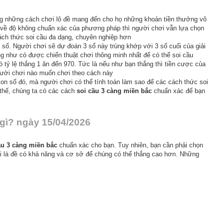
ong những cách chơi lô đề mang đến cho họ những khoản tiền thưởng vô
ảo về độ không chuẩn xác của phương pháp thì người chơi vẫn lựa chọn
cách thức soi cầu đa dạng, chuyên nghiệp hơn
 số. Người chơi sẽ dự đoán 3 số này trùng khớp với 3 số cuối của giải
ũng như có được chiến thuật chơi thông minh nhất để có thể soi cầu
ó tỷ lệ thắng 1 ăn đến 970. Tức là nếu như bạn thắng thì tiền cược của
gười chơi nào muốn chơi theo cách này
n số đó, mà người chơi có thể tính toán làm sao để các cách thức soi
 thế, chúng ta có các cách
soi cầu 3 càng miền bắc
chuẩn xác để bạn
 gì? ngày 15/04/2026
ầu 3 càng miền bắc
chuẩn xác cho bạn. Tuy nhiên, bạn cần phải chọn
ải là đề có khả năng và cơ sở để chúng có thể thắng cao hơn. Những