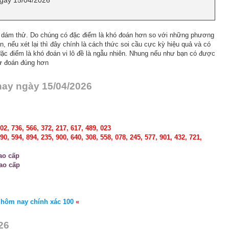
g dám thử. Do chúng có đặc điểm là khó đoán hơn so với những phương
 nếu xét lại thì đây chính là cách thức soi cầu cực kỳ hiệu quả và có
ặc điểm là khó đoán vi lô đề là ngẫu nhiên. Nhung nếu như bạn có được
dự đoán đúng hơn
nay ngày 15/04/2026
02, 736, 566, 372, 217, 617, 489, 023
90, 594, 894, 235, 900, 640, 308, 558, 078, 245, 577, 901, 432, 721,
ao cấp
ao cấp
 hôm nay chính xác 100
«
26