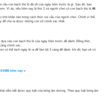
i cầu con bạch thủ lô đã về của ngày hôm trước là gì. Sau đó, bạn
 hơn. Ví dụ, nếu hôm nay là thứ 2 và người chơi có con bạch thủ là
46
ự khó khăn nào trong cách thức soi cầu của người chơi. Chính vì thế,
ày để cho ra được những con số chính xác nhất.
i dựa vào con bạch thủ lô của ngày hôm trước để đánh. Đồng thời,
 càng chính xác.
i có thể tách ngày lẻ ra để làm bộ 3 càng để đánh. khi đó, bạn sẽ có
ô XSMB hôm nay
«
 phải nắm bắt được quy luật của bóng âm dương. Theo quy luật bóng âm