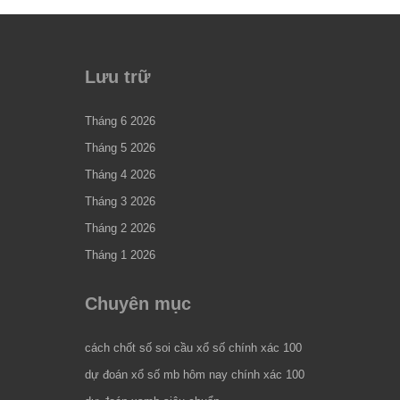
Lưu trữ
Tháng 6 2026
Tháng 5 2026
Tháng 4 2026
Tháng 3 2026
Tháng 2 2026
Tháng 1 2026
Chuyên mục
cách chốt số soi cầu xổ số chính xác 100
dự đoán xổ số mb hôm nay chính xác 100