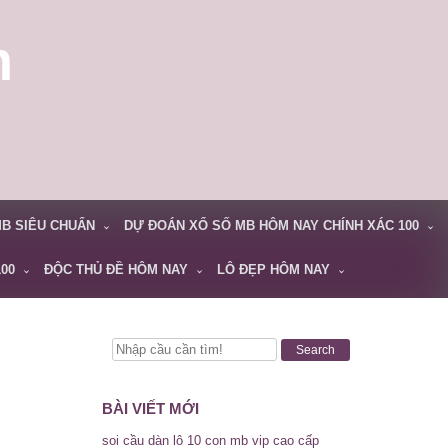
m
B SIÊU CHUẨN
DỰ ĐOÁN XỔ SỐ MB HÔM NAY CHÍNH XÁC 100
00
ĐỘC THỦ ĐỀ HÔM NAY
LÔ ĐẸP HÔM NAY
Search
BÀI VIẾT MỚI
soi cầu dàn lô 10 con mb vip cao cấp