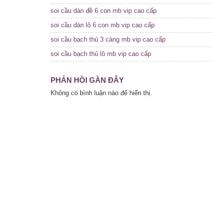
soi cầu dàn đề 6 con mb vip cao cấp
soi cầu dàn lô 6 con mb vip cao cấp
soi cầu bạch thủ 3 càng mb vip cao cấp
soi cầu bạch thủ lô mb vip cao cấp
PHẢN HỒI GẦN ĐÂY
Không có bình luận nào để hiển thị.