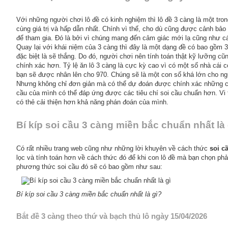
Với những người chơi lô đề có kinh nghiệm thì lô đề 3 càng là một tr
cùng giá trị và hấp dẫn nhất. Chính vì thế, cho dù cũng được cảnh b
để tham gia. Đó là bởi vì chúng mang đến cảm giác mới lạ cũng như 
Quay lại với khái niệm của 3 càng thì đây là một dạng đề có bao gồm 3
đặc biệt là sẽ thắng. Do đó, người chơi nên tính toán thật kỹ lưỡng c
chính xác hơn. Tỷ lệ ăn lô 3 càng là cực kỳ cao vì có một số nhà cái c
bạn sẽ được nhân lên cho 970. Chúng sẽ là một con số khá lớn cho n
Nhưng không chỉ đơn giản mà có thể dự đoán được chính xác những co
cầu của mình có thể đáp ứng được các tiêu chí soi cầu chuẩn hơn. Vi
có thẻ cải thiện hơn khả năng phán đoán của mình.
Bí kíp soi cầu 3 càng miền bắc chuẩn nhất là
Có rất nhiều trang web cũng như những lời khuyên về cách thức
soi c
lọc và tính toán hơn về cách thức đó để khi con lô đề mà bạn chọn ph
phương thức soi cầu đó sẽ có bao gồm như sau:
Bí kíp soi cầu 3 càng miền bắc chuẩn nhất là gì?
Bắt đề 3 càng theo thứ và bạch thủ lô ngày 15/04/2026