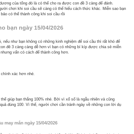
dương của tổng đó là có thể cho ra được con đề 3 càng để đánh.
gười chơi khi soi cầu sẽ càng có thể hiểu cách thức khác. Miễn sao bạn
bảo có thể thành công khi soi cầu rồi
ho bạn ngày 15/04/2026
đó, nếu như bạn không có những kinh nghiệm để soi cầu thì rất khó để
 con đê 3 càng càng dễ hơn vì bạn có những bí kíp được chia sẻ miễn
c nhưng vấn có cách để thành công hơn.
u chính xác hơn nhé.
thể giúp bạn thắng 100% nhé. Bởi vì xổ số là ngẫu nhiên và cũng
quả đúng 100. Vì thế, người chơi cần tránh ngày về những con lời dụ
cầu may mắn ngày 15/04/2026