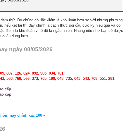
g dám thử. Do chúng có đặc điểm là khó đoán hơn so với những phương
 nếu xét lại thì đây chính là cách thức soi cầu cực kỳ hiệu quả và có
ặc điểm là khó đoán vi lô đề là ngẫu nhiên. Nhung nếu như bạn có được
dự đoán đúng hơn
nay ngày 08/05/2026
09, 807, 126, 824, 092, 985, 034, 701
43, 503, 768, 566, 373, 705, 190, 048, 735, 043, 543, 708, 551, 281,
ao cấp
ao cấp
 hôm nay chính xác 100
«
26