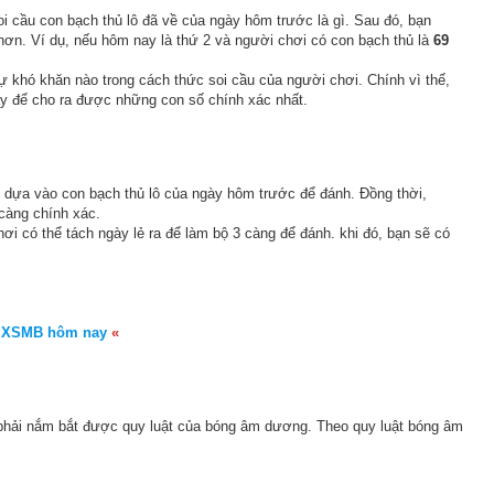
i cầu con bạch thủ lô đã về của ngày hôm trước là gì. Sau đó, bạn
 hơn. Ví dụ, nếu hôm nay là thứ 2 và người chơi có con bạch thủ là
69
ự khó khăn nào trong cách thức soi cầu của người chơi. Chính vì thế,
ày để cho ra được những con số chính xác nhất.
i dựa vào con bạch thủ lô của ngày hôm trước để đánh. Đồng thời,
 càng chính xác.
i có thể tách ngày lẻ ra để làm bộ 3 càng để đánh. khi đó, bạn sẽ có
ô XSMB hôm nay
«
 phải nắm bắt được quy luật của bóng âm dương. Theo quy luật bóng âm