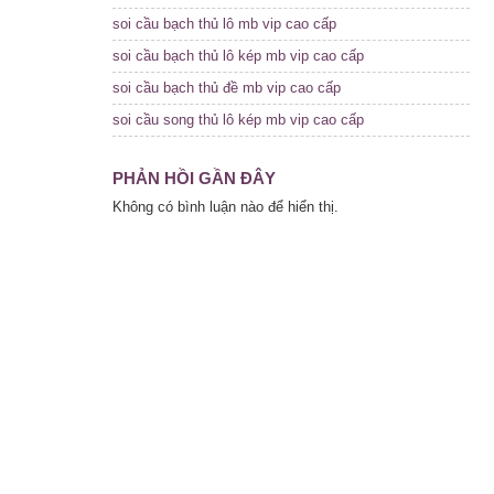
soi cầu bạch thủ lô mb vip cao cấp
soi cầu bạch thủ lô kép mb vip cao cấp
soi cầu bạch thủ đề mb vip cao cấp
soi cầu song thủ lô kép mb vip cao cấp
PHẢN HỒI GẦN ĐÂY
Không có bình luận nào để hiển thị.