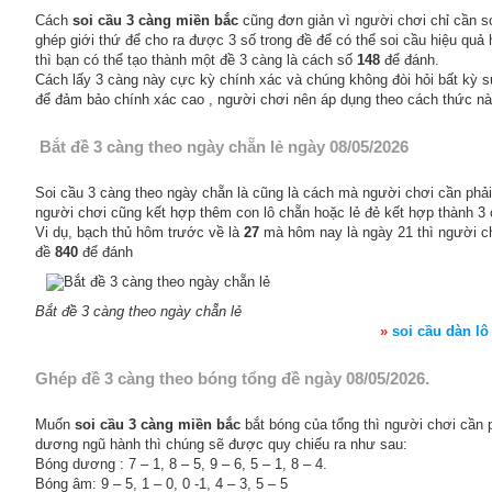
Cách
soi cầu 3 càng miền bắc
cũng đơn giản vì người chơi chỉ cần so
ghép giới thứ để cho ra được 3 số trong đề để có thể soi cầu hiệu quả
thì bạn có thể tạo thành một đề 3 càng là cách số
148
để đánh.
Cách lấy 3 càng này cực kỳ chính xác và chúng không đòi hỏi bất kỳ s
để đảm bảo chính xác cao , người chơi nên áp dụng theo cách thức n
Bắt đề 3 càng theo ngày chẵn lẻ ngày 08/05/2026
Soi cầu 3 càng theo ngày chẵn là cũng là cách mà người chơi cần phả
người chơi cũng kết hợp thêm con lô chẵn hoặc lẻ đẻ kết hợp thành 3
Vi dụ, bạch thủ hôm trước về là
27
mà hôm nay là ngày 21 thì người chơ
đề
840
để đánh
Bắt đề 3 càng theo ngày chẵn lẻ
»
soi cầu dàn l
Ghép đề 3 càng theo bóng tổng đề ngày 08/05/2026.
Muốn
soi cầu 3 càng miền bắc
bắt bóng của tổng thì người chơi cần
dương ngũ hành thì chúng sẽ được quy chiếu ra như sau:
Bóng dương : 7 – 1, 8 – 5, 9 – 6, 5 – 1, 8 – 4.
Bóng âm: 9 – 5, 1 – 0, 0 -1, 4 – 3, 5 – 5