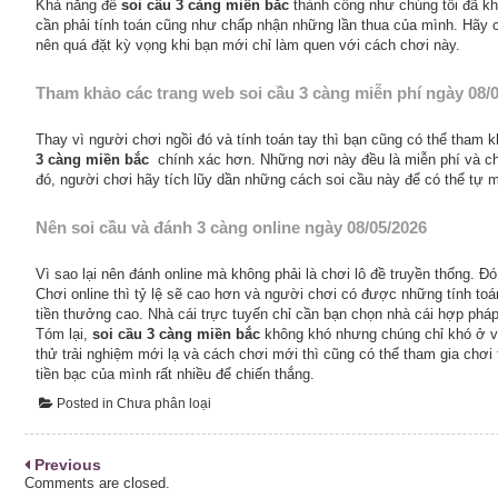
Khả năng để
soi cầu 3 càng miền bắc
thành công như chúng tôi đã khẳ
cần phải tính toán cũng như chấp nhận những lần thua của mình. Hãy c
nên quá đặt kỳ vọng khi bạn mới chỉ làm quen với cách chơi này.
Tham khảo các trang web soi cầu 3 càng miễn phí ngày 08/
Thay vì người chơi ngồi đó và tính toán tay thì bạn cũng có thể tham
3 càng miền bắc
chính xác hơn. Những nơi này đều là miễn phí và ch
đó, người chơi hãy tích lũy dần những cách soi cầu này để có thể tự 
Nên soi cầu và đánh 3 càng online ngày 08/05/2026
Vì sao lại nên đánh online mà không phải là chơi lô đề truyền thống. Đó
Chơi online thì tỷ lệ sẽ cao hơn và người chơi có được những tính toá
tiền thưởng cao. Nhà cái trực tuyến chỉ cần bạn chọn nhà cái hợp pháp,
Tóm lại,
soi cầu 3 càng miền bắc
không khó nhưng chúng chỉ khó ở vi
thử trải nghiệm mới lạ và cách chơi mới thì cũng có thể tham gia chơ
tiền bạc của mình rất nhiều để chiến thắng.
Posted in Chưa phân loại
Điều
Previous
Comments are closed.
hướng