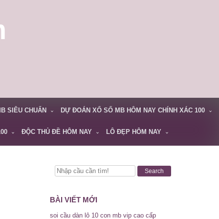
m
B SIÊU CHUẨN
DỰ ĐOÁN XỔ SỐ MB HÔM NAY CHÍNH XÁC 100
00
ĐỘC THỦ ĐỀ HÔM NAY
LÔ ĐẸP HÔM NAY
Search
BÀI VIẾT MỚI
soi cầu dàn lô 10 con mb vip cao cấp