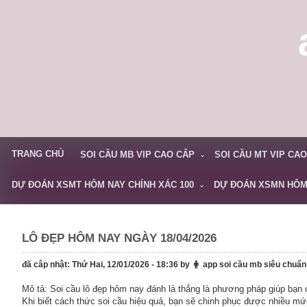
Skip
to
content
TRANG CHỦ
SOI CẦU MB VIP CAO CẤP
SOI CẦU MT VIP CA
DỰ ĐOÁN XSMT HÔM NAY CHÍNH XÁC 100
DỰ ĐOÁN XSMN HÔM 
LÔ ĐẸP HÔM NAY NGÀY 18/04/2026
đã câp nhật:
Thứ Hai, 12/01/2026 - 18:36
by
app soi cầu mb siêu chuẩn
Mô tả: Soi cầu lô đẹp hôm nay đánh là thắng là phương pháp giúp bạn
Khi biết cách thức soi cầu hiệu quả, bạn sẽ chinh phục được nhiều mứ