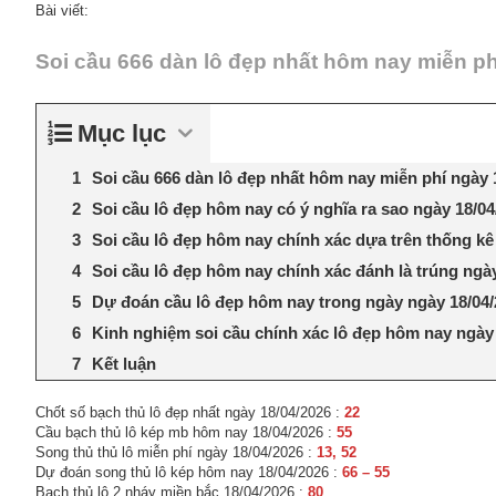
Bài viết:
Soi cầu 666 dàn lô đẹp nhất hôm nay miễn ph
Mục lục
Soi cầu 666 dàn lô đẹp nhất hôm nay miễn phí ngày 
Soi cầu lô đẹp hôm nay có ý nghĩa ra sao ngày 18/04
Soi cầu lô đẹp hôm nay chính xác dựa trên thống kê
Soi cầu lô đẹp hôm nay chính xác đánh là trúng ngà
Dự đoán cầu lô đẹp hôm nay trong ngày ngày 18/04
Kinh nghiệm soi cầu chính xác lô đẹp hôm nay ngày
Kết luận
Chốt số bạch thủ lô đẹp nhất ngày 18/04/2026 :
22
Cầu bạch thủ lô kép mb hôm nay 18/04/2026 :
55
Song thủ thủ lô miễn phí ngày 18/04/2026 :
13, 52
Dự đoán song thủ lô kép hôm nay 18/04/2026 :
66 – 55
Bạch thủ lô 2 nháy miền bắc 18/04/2026 :
80