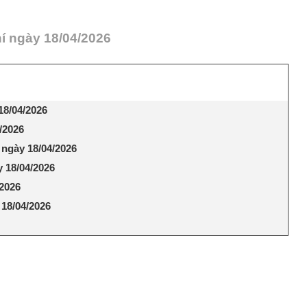
í ngày 18/04/2026
18/04/2026
/2026
 ngày 18/04/2026
y 18/04/2026
/2026
 18/04/2026