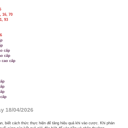
5
, 16, 70
71, 93
36
ấp
ấp
ao cấp
ao cấp
p cao cấp
cấp
cấp
cấp
 cấp
ày 18/04/2026
n, biết cách thức thực hiện để tăng hiệu quả khi vào cược. Khi phán