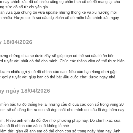
 nay chính xác đã có nhiều công cụ phân tích xổ số để mang lại cho
ng sức dò số từ chuyên gia.
gian vừa qua chúng tôi vừa update những thống kê và xu hướng mới
n nhiều. Được coi là soi cầu dự đoán xổ số miền bắc chính xác ngày
y 18/04/2026
ng những chia sẻ dưới đây sẽ giúp bạn có thể soi cầu lô ăn tiền
i tuyệt vời nhất có thể cho mình. Chúc các thành viên có thể thực hiện
đưa ra nhiều gợi ý có độ chính xác cao. Nếu các bạn đang chơi gặp
c gợi ý tuyệt vời giúp bạn có thể bắt đầu cuộc chơi được ngay nhé.
ay ngày 18/04/2026
miền bắc từ đó thống kê lại những cầu đi của các con số trong vòng 20
h em sẽ dễ dàng tìm ra con số đẹp nhất cho mình soi cầu lô đẹp hôm nay
h em. Nhiều anh em đã đổi đời nhờ phương pháp này. Độ chính xác của
u số lô chính xác đánh lô không lỗ nhé.
t kiệm thời gian đề anh em có thể chọn con số trong ngày hôm nay. Anh