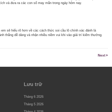
 tích và đưa ra các con số may mắn trong ngày hôm nay.
 em sẽ hiểu rõ hơn về các cách thức soi cầu lô chính xác đánh là
nh thắng dễ dàng và nhận nhiều niềm vui khi vào giải trí kiếm thưởng.
Next
Lưu trữ
Tháng 6 2026
Tháng 5 2026
Tháng 4 2026