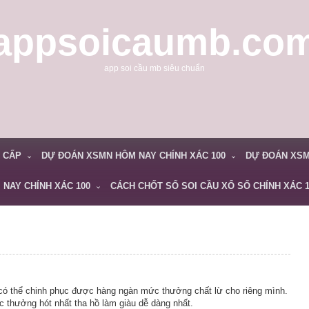
appsoicaumb.co
app soi cầu mb siêu chuẩn
O CẤP
DỰ ĐOÁN XSMN HÔM NAY CHÍNH XÁC 100
DỰ ĐOÁN XSM
NAY CHÍNH XÁC 100
CÁCH CHỐT SỐ SOI CẦU XỔ SỐ CHÍNH XÁC 1
 có thể chinh phục được hàng ngàn mức thưởng chất lừ cho riêng mình.
c thưởng hót nhất tha hồ làm giàu dễ dàng nhất.