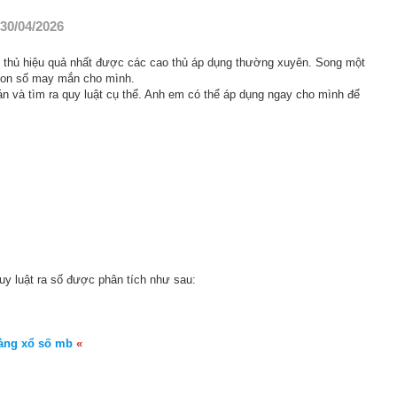
30/04/2026
h thủ hiệu quả nhất được các cao thủ áp dụng thường xuyên. Song một
 con số may mắn cho mình.
oán và tìm ra quy luật cụ thể. Anh em có thể áp dụng ngay cho mình để
quy luật ra số được phân tích như sau:
àng xổ số mb
«