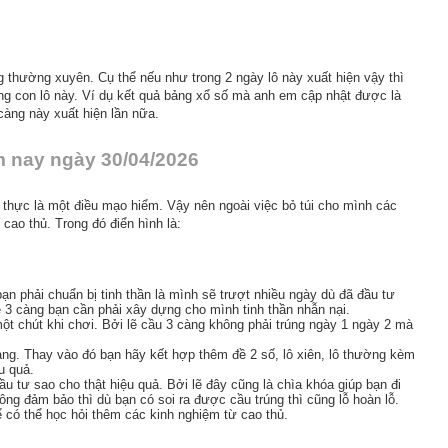
 thường xuyên. Cụ thể nếu như trong 2 ngày lô này xuất hiện vậy thì
ng con lô này. Ví dụ kết quả bảng xổ số mà anh em cập nhật được là
àng này xuất hiện lần nữa.
m nay ngày 30/04/2026
 thực là một điều mạo hiểm. Vậy nên ngoài việc bỏ túi cho mình các
cao thủ. Trong đó điển hình là:
ạn phải chuẩn bị tinh thần là mình sẽ trượt nhiều ngày dù đã đầu tư
 3 càng bạn cần phải xây dựng cho mình tinh thần nhẫn nại.
t chút khi chơi. Bởi lẽ cầu 3 càng không phải trúng ngày 1 ngày 2 mà
àng. Thay vào đó bạn hãy kết hợp thêm đề 2 số, lô xiên, lô thường kèm
u quả.
 tư sao cho thật hiệu quả. Bởi lẽ đây cũng là chìa khóa giúp bạn đi
ông đảm bảo thì dù bạn có soi ra được cầu trúng thì cũng lỗ hoàn lỗ.
ể có thể học hỏi thêm các kinh nghiệm từ cao thủ.