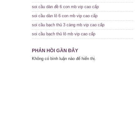
soi cầu dàn đề 6 con mb vip cao cấp
soi cầu dàn lô 6 con mb vip cao cấp
soi cầu bạch thủ 3 càng mb vip cao cấp
soi cầu bạch thủ lô mb vip cao cấp
PHẢN HỒI GẦN ĐÂY
Không có bình luận nào để hiển thị.