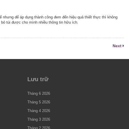
hế nhưng để áp dụng thành công đem đến hiệu quả thiết thực thì không
ẽ bỏ túi được cho mình nhiều thông tin hữu ích.
Next
Lưu trữ
Tháng 6 2026
Tháng 5 2026
Tháng 4 2026
Tháng 3 2026
Tháng 2 2026