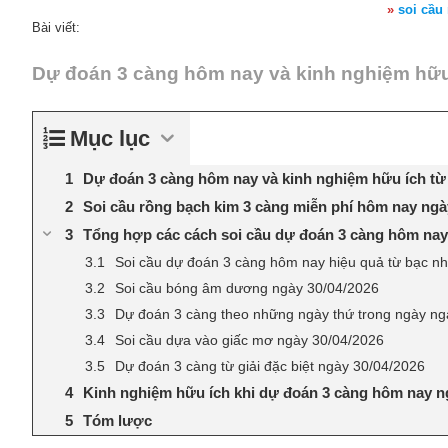
»
soi cầu
Bài viết:
Dự đoán 3 càng hôm nay và kinh nghiệm hữu 
Mục lục
Dự đoán 3 càng hôm nay và kinh nghiệm hữu ích từ 
Soi cầu rồng bạch kim 3 càng miễn phí hôm nay ngà
Tổng hợp các cách soi cầu dự đoán 3 càng hôm nay 
Soi cầu dự đoán 3 càng hôm nay hiệu quả từ bạc n
Soi cầu bóng âm dương ngày 30/04/2026
Dự đoán 3 càng theo những ngày thứ trong ngày ng
Soi cầu dựa vào giấc mơ ngày 30/04/2026
Dự đoán 3 càng từ giải đặc biệt ngày 30/04/2026
Kinh nghiệm hữu ích khi dự đoán 3 càng hôm nay n
Tóm lược