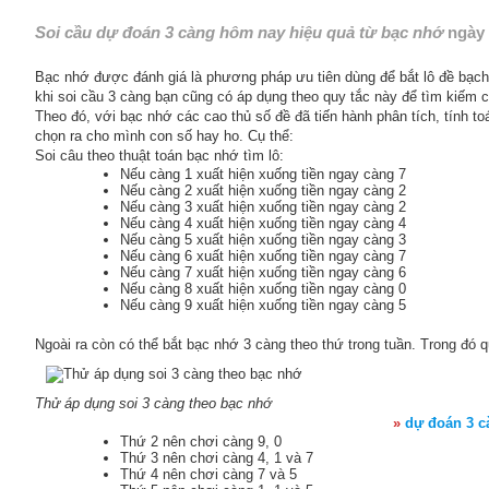
Soi cầu dự đoán 3 càng hôm nay hiệu quả từ bạc nhớ
ngày 
Bạc nhớ được đánh giá là phương pháp ưu tiên dùng để bắt lô đề bạc
khi soi cầu 3 càng bạn cũng có áp dụng theo quy tắc này để tìm kiếm
Theo đó, với bạc nhớ các cao thủ số đề đã tiến hành phân tích, tính t
chọn ra cho mình con số hay ho. Cụ thể:
Soi câu theo thuật toán bạc nhớ tìm lô:
Nếu càng 1 xuất hiện xuống tiền ngay càng 7
Nếu càng 2 xuất hiện xuống tiền ngay càng 2
Nếu càng 3 xuất hiện xuống tiền ngay càng 2
Nếu càng 4 xuất hiện xuống tiền ngay càng 4
Nếu càng 5 xuất hiện xuống tiền ngay càng 3
Nếu càng 6 xuất hiện xuống tiền ngay càng 7
Nếu càng 7 xuất hiện xuống tiền ngay càng 6
Nếu càng 8 xuất hiện xuống tiền ngay càng 0
Nếu càng 9 xuất hiện xuống tiền ngay càng 5
Ngoài ra còn có thể bắt bạc nhớ 3 càng theo thứ trong tuần. Trong đó 
Thử áp dụng soi 3 càng theo bạc nhớ
»
dự đoán 3 c
Thứ 2 nên chơi càng 9, 0
Thứ 3 nên chơi càng 4, 1 và 7
Thứ 4 nên chơi càng 7 và 5