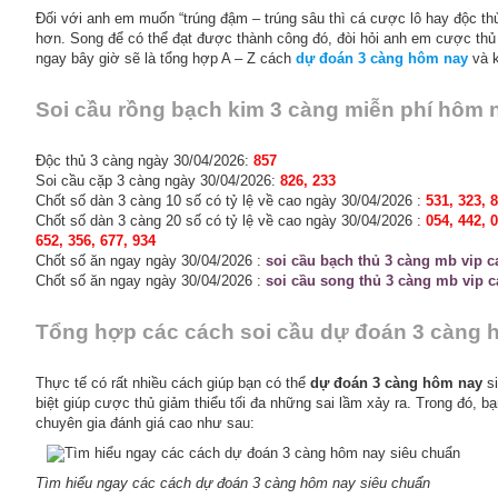
Đối với anh em muốn “trúng đậm – trúng sâu thì cá cược lô hay độc t
hơn. Song để có thể đạt được thành công đó, đòi hỏi anh em cược thủ p
ngay bây giờ sẽ là tổng hợp A – Z cách
dự đoán 3 càng hôm nay
và 
Soi cầu rồng bạch kim 3 càng miễn phí hôm 
Độc thủ 3 càng ngày 30/04/2026:
857
Soi cầu cặp 3 càng ngày 30/04/2026:
826, 233
Chốt số dàn 3 càng 10 số có tỷ lệ về cao ngày 30/04/2026 :
531, 323, 8
Chốt số dàn 3 càng 20 số có tỷ lệ về cao ngày 30/04/2026 :
054, 442, 0
652, 356, 677, 934
Chốt số ăn ngay ngày 30/04/2026 :
soi cầu bạch thủ 3 càng mb vip c
Chốt số ăn ngay ngày 30/04/2026 :
soi cầu song thủ 3 càng mb vip c
Tổng hợp các cách soi cầu dự đoán 3 càng 
Thực tế có rất nhiều cách giúp bạn có thể
dự đoán 3 càng hôm nay
s
biệt giúp cược thủ giảm thiểu tối đa những sai lầm xảy ra. Trong đó,
chuyên gia đánh giá cao như sau:
Tìm hiểu ngay các cách dự đoán 3 càng hôm nay siêu chuẩn