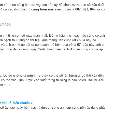
bạn xét theo bóng âm dương con số này để chọn được con số đầu đuôi.
c 4 con số
dự đoán 3 càng hôm nay
siêu chuẩn là
887
,
623
,
846
và con
4/2026
nh những con số may mắn nhất. Bởi vì hầu như ngày nào cũng có giải
n bạch thủ đang có thì hiệu quả mang đến cũng rất chi là này nọ.
3 và anh em khảo sát ra con bạch thủ hôm qua về là
67
. Lúc này anh em
ạch thủ đã ra cùng ngày đánh. Hoặc bên cạnh đó bạn cũng có thể áp
ai. Do đó những gì mình mơ thấy có thể sẽ là những gì có thể xảy đến.
có thể xác định được xác suất trúng thưởng là bao nhiêu. Bởi vì điều
cho mình
 thủ lô siêu chuẩn
«
on số ấy vào ngày hôm nay là được. Song anh em cũng nên áp dụng phân