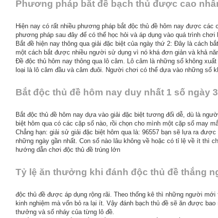
Phương pháp bắt đề bạch thủ được cao nhân 
Hiện nay có rất nhiều phương pháp bắt độc thủ đề hôm nay được các ca
phương pháp sau đây để có thể học hỏi và áp dụng vào quá trình chơi 
Bắt đề hiện nay thông qua giải đặc biệt của ngày thứ 2: Đây là cách bắ
một cách bắt được nhiều người sử dụng vì nó khá đơn giản và khả nă
Đề độc thủ hôm nay thông qua lô câm. Lô câm là những số không xuất 
loại là lô câm đầu và câm đuôi. Người chơi có thể dựa vào những số k
Bắt độc thủ đề hôm nay duy nhất 1 số ngày 3
Bắt độc thủ đề hôm nay dựa vào giải đặc biệt tương đối dễ, dù là ngư
biệt hôm qua có các cặp số nào, rồi chọn cho mình một cặp số may m
Chẳng hạn: giải sử giải đặc biệt hôm qua là: 96557 bạn sẽ lựa ra được
những ngày gần nhất. Con số nào lâu không về hoặc có tỉ lệ về ít thì c
hướng dẫn chơi độc thủ đề trúng lớn
Tỷ lệ ăn thưởng khi đánh độc thủ đề thắng n
độc thủ đề được áp dụng rộng rãi. Theo thống kê thì những người mới 
kinh nghiệm mà vốn bỏ ra lại ít. Vậy đánh bạch thủ đề sẽ ăn được bao n
thưởng và số nháy của từng lô đề.