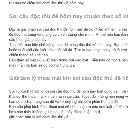
ưu nhược điểm khi chơi độc thủ đề hôm nay
Soi cầu độc thủ đề hôm nay chuẩn theo số ké
Đây là giải pháp soi cầu độc thủ đề hôm nay được nhiều anh em lô th
đề độc thủ trúng và mang về chiến thắng cho mình. Vì thế nếu bạn đang 
cầu theo giải pháp này.
Theo đó, bạn hãy chủ động theo dõi bảng độc thủ đề hôm nay. Bạn chú ý
hoặc đuôi giải đặc biệt hãy chốt số đó. Tức là bạn chọn ngay số lô k
chiến thắng sẽ khá cao.
Bạn thấy số kép
66
xuất hiện trong giải đặc biệt. Điều này có nghĩa bạ
may mắn thì bạn sẽ có cơ hội trúng giải.
Giữ tâm lý thoải mái khi soi cầu độc thủ đề 
Với tư cách khách chơi soi cầu độc thủ đề hôm nay bạn cũng cần lưu ý
thái cơ thể thoải mái khi tiến hành soi cầu. Tuyệt đối không nên nóng v
bạn có sự tập trung cao độ và tư duy nghiên cứu phân tích số đề.
Bạn cần phải bình tĩnh, thoải mái để nhìn nhận ra các quy luật số đề. 
hợp bạn thấy không tự tin soi cầu hãy dừng cuộc chơi.
giữ chắc tâm lý khi chơi độc thủ đề