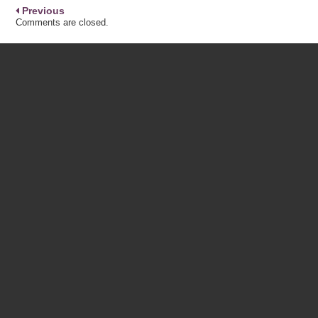
Điều
Previous
Comments are closed.
hướng
bài
viết