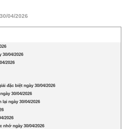
 30/04/2026
2026
y 30/04/2026
04/2026
ải đặc biệt ngày 30/04/2026
 ngày 30/04/2026
lại ngày 30/04/2026
26
04/2026
c nhớ ngày 30/04/2026