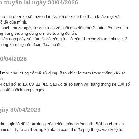
truyền lại ngày 30/04/2026
o thủ chơi xổ số truyền lại. Người chơi có thể tham khảo một vài
lô đề của mình.
t bạch thủ đề ngày từ đầu tuần và nuôi cho đến thứ 2 tuần tiếp theo. Là
ng trúng thưởng cũng ở mức tương đối ổn.
hiện trong dãy số của tất cả các giải. Lô câm thường được chia làm 2
hông xuất hiện để đoán độc thủ đề.
0/04/2026
ời mới chơi cũng có thể sử dụng. Bạn chỉ việc xem trong thống kê đặc
ắn.
 4 cặp số là:
18
,
69
,
22
,
43
. Sau đó ta so sánh với bảng thống kê 100 số
họn để nuôi khung 9 ngày.
gày 30/04/2026
tham gia lô đề là sử dụng cách đánh này nhiều nhất. Bởi họ chưa có
hiêu?. Tỷ lệ ăn thưởng khi đánh bạch thủ đề phụ thuộc vào tỷ lệ trả