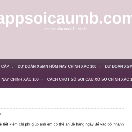
appsoicaumb.co
app soi cầu mb siêu chuẩn
O CẤP
DỰ ĐOÁN XSMN HÔM NAY CHÍNH XÁC 100
DỰ ĐOÁN XSM
NAY CHÍNH XÁC 100
CÁCH CHỐT SỐ SOI CẦU XỔ SỐ CHÍNH XÁC 1
n
đề tiết kiệm chi phí giúp anh em có thể ăn đề hàng ngày để vào bờ nhanh