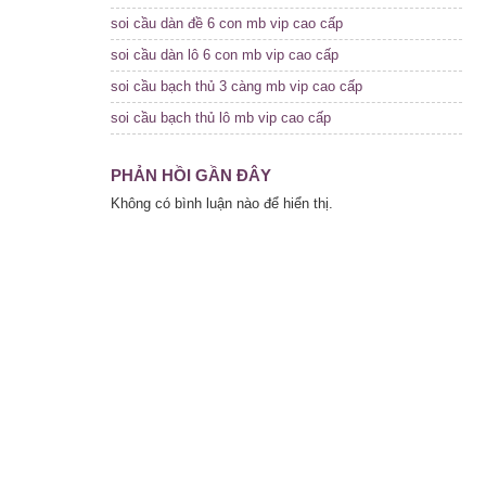
soi cầu dàn đề 6 con mb vip cao cấp
soi cầu dàn lô 6 con mb vip cao cấp
soi cầu bạch thủ 3 càng mb vip cao cấp
soi cầu bạch thủ lô mb vip cao cấp
PHẢN HỒI GẦN ĐÂY
Không có bình luận nào để hiển thị.