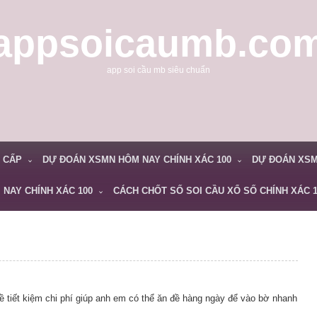
appsoicaumb.co
app soi cầu mb siêu chuẩn
O CẤP
DỰ ĐOÁN XSMN HÔM NAY CHÍNH XÁC 100
DỰ ĐOÁN XSM
NAY CHÍNH XÁC 100
CÁCH CHỐT SỐ SOI CẦU XỔ SỐ CHÍNH XÁC 1
đề tiết kiệm chi phí giúp anh em có thể ăn đề hàng ngày để vào bờ nhanh