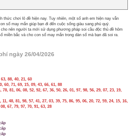
h thức chơi lô đề hiện nay. Tuy nhiên, một số anh em hiện nay vẫn
 con số may mắn giúp bạn đi đến cuộc sống giàu sang phú quý.
ng, cho nên người ta mới sử dụng phương pháp soi cầu độc thủ đề hôm
số miền bắc và cho con số may mắn trong dàn số mà bạn đã soi ra.
phí ngày 26/04/2026
 63, 88, 40, 21, 60
0, 60, 71, 69, 15, 09, 43, 66, 61, 88
, 78, 81, 06, 08, 52, 92, 67, 36, 50, 26, 01, 97, 98, 56, 29, 07, 23, 19,
, 11, 48, 81, 98, 57, 41, 27, 03, 39, 75, 86, 95, 06, 20, 72, 59, 24, 15, 16,
 08, 67, 79, 97, 70, 91, 63, 28
cấp
cấp
cấp