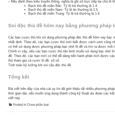
– Nếu đánh theo kiểu truyền thống, nghĩa là ghi số trực tiếp tại chủ lô th
Bạch thủ đề miền Bắc: Tỷ lệ trả thưởng là 1:4
Bạch thủ đề miền Nam: Tỷ lệ ăn thưởng là 1:5
Bạch thủ đề miền Trung: Tỷ lệ trả thưởng là 1:6
Soi độc thủ đề hôm nay bằng phương pháp l
Các bạn cược thủ khi sử dụng phương pháp độc thủ đề hôm nay bạc nh
nhất định. Theo đó, các bạn cược thủ mới biết được cách xem cũng như
có thể sử dụng được phương pháp bạc nhớ lô đề và tìm ra được mối t
Chính vì vậy, nếu các bạn cược thủ tân binh muốn sử dụng bạc nhớ lô đ
đề. Theo đó, các bạn mới có thể dễ dàng tiến hành phân tích được cá
thủ tham gia cá cược lô đề, xổ số.
Tính toán kỹ lưỡng khi soi cầu độc thủ đề
Tổng kết
Bài viết trên đây của nhà cái uy tín đã giới thiệu rất nhiều phương phá
thời gian dài, nếu muốn ứng dụng thành công kỹ thuật dự đoán các kết 
viết này.
Posted in Chưa phân loại