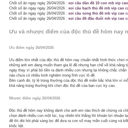
Chốt số ăn ngay ngày 26/04/2026 :
soi cầu dàn đề 10 con mb vip cao
Chốt số ăn ngay ngày 26/04/2026 :
soi cầu bạch thủ đề mb vip cao c
Chốt số ăn ngay ngày 26/04/2026 :
soi cầu song thủ đề mb vip cao c
Chốt số ăn ngay ngày 26/04/2026 :
soi cầu đề đầu đuôi mb vip cao c
Ưu và nhược điểm của độc thủ đề hôm nay n
Ưu điểm ngày 26/04/2026
Ưu điểm lớn nhất của độc thủ đề hôm nay chuẩn nhất hình thức chơi n
những anh em đang muốn tham gia lô đề nhưng hạn chế về khả năng tài
ngày thay vì phải bỏ tiền ra đánh nhiều con nhưng lại không chắc chắ
nào chưa có nhiều kinh nghiệm trong lĩnh vực lô đề.
Bên cạnh đó, tỷ lệ trúng thưởng của độc thủ đề miền bắc khá lớn vì m
khả năng trúng thưởng khi chơi độc thủ đề của bạn cực kỳ cao.
Nhược điểm ngày 26/04/2026
Độc thủ đề hôm nay không dành cho anh em nào thích dè chừng và chỉ
chọn đánh nhiều con một lúc, tuy nhiên khi thắng thì khoản lợi nhuận 
đề thì đòi hỏi phải sàng lọc để đưa ra con số may mắn cuối cùng và kế
khốc liệt.