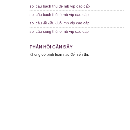
soi cầu bạch thủ đề mb vip cao cấp
soi cầu bạch thủ lô mb vip cao cấp
soi cầu đề đầu đuôi mb vip cao cấp
soi cầu song thủ lô mb vip cao cấp
PHẢN HỒI GẦN ĐÂY
Không có bình luận nào để hiển thị.