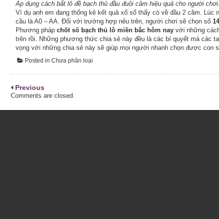
Áp dụng cách bắt lô đề bạch thủ đầu đuôi câm hiệu quả cho người chơi
Ví dụ anh em đang thống kê kết quả xổ số thấy có về đầu 2 câm. Lúc n
cầu là A0 – AA. Đối với trường hợp nêu trên, người chơi sẽ chọn số
1
Phương pháp
chốt số bạch thủ lô miền bắc hôm nay
với những cách
trên rồi. Những phương thức chia sẻ này đều là các bí quyết mà các t
vọng với những chia sẻ này sẽ giúp mọi người nhanh chọn được con số
Posted in Chưa phân loại
Điều
Previous
Comments are closed.
hướng
bài
viết