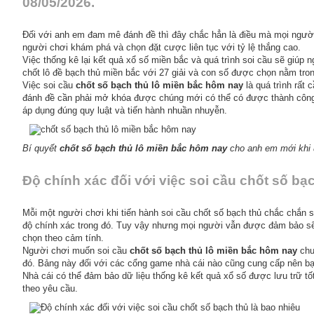
08/05/2026.
Đối với anh em đam mê đánh đề thì đây chắc hẳn là điều mà mọi ngườ
người chơi khám phá và chọn đặt cược liên tục với tỷ lệ thắng cao.
Việc thống kê lại kết quả xổ số miền bắc và quá trình soi cầu sẽ giúp
chốt lô đề bạch thủ miền bắc với 27 giải và con số được chọn nằm tro
Việc soi cầu
chốt số bạch thủ lô miền bắc hôm nay
là quá trình rất
đánh đề cần phải mở khóa được chúng mới có thể có được thành công
áp dụng đúng quy luật và tiến hành nhuần nhuyễn.
Bí quyết
chốt số bạch thủ lô miền bắc hôm nay
cho anh em mới khi 
Độ chính xác đối với việc soi cầu chốt số bạ
Mỗi một người chơi khi tiến hành soi cầu chốt số bạch thủ chắc chắn s
độ chính xác trong đó. Tuy vậy nhưng mọi người vẫn được đảm bảo sẽ 
chọn theo cảm tính.
Người chơi muốn soi cầu
chốt số bạch thủ lô miền bắc hôm nay
chu
đó. Bảng này đối với các cổng game nhà cái nào cũng cung cấp nên bạ
Nhà cái có thể đảm bảo dữ liệu thống kê kết quả xổ số được lưu trữ tốt
theo yêu cầu.