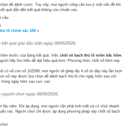
chọn để đánh cược. Tuy vậy, mọi người cũng cần lưu ý một vấn đề khi
 kết quả dẫn đến kết quả không còn chuẩn xác.
u.
thủ lô chính xác 100
«
kết quả giải đặc biệt ngày 08/05/2026.
ày hôm trước của bảng kết quả. Việc
chốt số bạch thủ lô miền bắc hôm
 người hãy tìm hiểu để đạt hiệu quả hơn. Phương thức chốt số hôm nay
 kê có về con số 102599, mọi người sẽ ghép lấy 4 số từ dãy này lần lượt
con số này được lựa chọn để đánh bạch thủ lô cho ngày hôm sau với
ề trong ngày hôm sau cực cao.
 người chơi ngày 08/05/2026.
 lâu năm. Khi áp dụng, mọi người cần phải tinh mắt và có chút nhanh
uẩn xác. Người chơi chỉ được áp dụng phương pháp này chốt số bạch