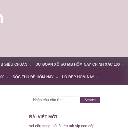
m
B SIÊU CHUẨN
DỰ ĐOÁN XỔ SỐ MB HÔM NAY CHÍNH XÁC 100
00
ĐỘC THỦ ĐỀ HÔM NAY
LÔ ĐẸP HÔM NAY
Search
BÀI VIẾT MỚI
soi cầu song thủ lô kép mb vip cao cấp