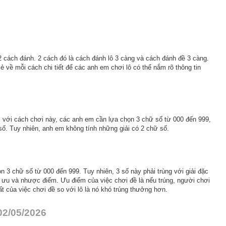
6
ó 2 cách đánh. 2 cách đó là cách đánh lô 3 càng và cách đánh đề 3 càng.
ẻ về mỗi cách chi tiết để các anh em chơi lô có thể nắm rõ thông tin
i với cách chơi này, các anh em cần lựa chọn 3 chữ số từ 000 đến 999,
 số. Tuy nhiên, anh em không tính những giải có 2 chữ số.
 3 chữ số từ 000 đến 999. Tuy nhiên, 3 số này phải trùng với giải đặc
cả ưu và nhược điểm. Ưu điểm của việc chơi đề là nếu trúng, người chơi
 của việc chơi đề so với lô là nó khó trúng thưởng hơn.
02/05/2026