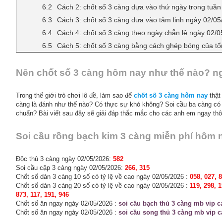
Cách 2: chốt số 3 càng dựa vào thứ ngày trong tuầ
Cách 3: chốt số 3 càng dựa vào tâm linh ngày 02/0
Cách 4: chốt số 3 càng theo ngày chẵn lẻ ngày 02/
Cách 5: chốt số 3 càng bằng cách ghép bóng của t
Nên chốt số 3 càng hôm nay như thế nào? n
Trong thế giới trò chơi lô đề, làm sao để
chốt số 3 càng hôm nay
thật
càng là đánh như thế nào? Có thực sự khó không? Soi cầu ba càng có 
chuẩn? Bài viết sau đây sẽ giải đáp thắc mắc cho các anh em ngay thô
Soi cầu rồng bạch kim 3 càng miễn phí hôm 
Độc thủ 3 càng ngày 02/05/2026:
582
Soi cầu cặp 3 càng ngày 02/05/2026:
266, 315
Chốt số dàn 3 càng 10 số có tỷ lệ về cao ngày 02/05/2026 :
058, 027, 8
Chốt số dàn 3 càng 20 số có tỷ lệ về cao ngày 02/05/2026 :
119, 298, 1
873, 117, 191, 946
Chốt số ăn ngay ngày 02/05/2026 :
soi cầu bạch thủ 3 càng mb vip c
Chốt số ăn ngay ngày 02/05/2026 :
soi cầu song thủ 3 càng mb vip c