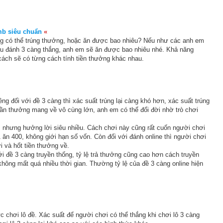
b siêu chuẩn
«
ng có thể trúng thưởng, hoặc ăn được bao nhiêu? Nếu như các anh em
c nếu đánh 3 càng thắng, anh em sẽ ăn được bao nhiêu nhé. Khả năng
cách sẽ có từng cách tính tiền thưởng khác nhau.
êng đối với đề 3 càng thì xác suất trúng lại càng khó hơn, xác suất trúng
phần thưởng mang về vô cùng lớn, anh em có thể đổi đời nhờ trò chơi
p, nhưng hưởng lời siêu nhiều. Cách chơi này cũng rất cuốn người chơi
1 ăn 400, không giới hạn số vốn. Còn đối với đánh online thì người chơi
i và hốt tiền thưởng về.
ới đề 3 càng truyền thống, tỷ lệ trả thưởng cũng cao hơn cách truyền
 không mất quá nhiều thời gian. Thường tỷ lệ của đề 3 càng online hiện
c chơi lô đề. Xác suất để người chơi có thể thắng khi chơi lô 3 càng