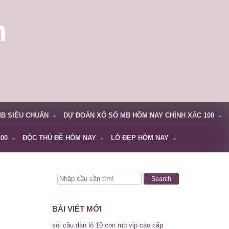
m
B SIÊU CHUẨN
DỰ ĐOÁN XỔ SỐ MB HÔM NAY CHÍNH XÁC 100
00
ĐỘC THỦ ĐỀ HÔM NAY
LÔ ĐẸP HÔM NAY
Search
BÀI VIẾT MỚI
soi cầu dàn lô 10 con mb vip cao cấp