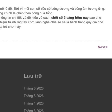
 mê lô đề. Bởi vì mỗi con số đều có bóng dương và bóng âm tương ứng.
g chính là ghép theo bóng của tổng.
ông tin chi tiết và dễ hiểu về cách
chốt số 3 càng hôm nay
sao cho
ghiệm từ những tay chơi lành nghề chia sẻ sẽ là hành trang quý giá cho
i trò chơi này.
Next
Lưu trữ
Tháng 6 2026
Tháng 5 2026
Tháng 4 2026
Tháng 3 2026