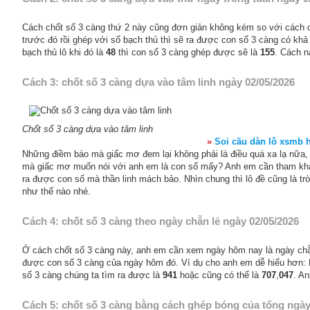
Cách chốt số 3 càng thứ 2 này cũng đơn giản không kém so với cách 
trước đó rồi ghép với số bạch thủ thì sẽ ra được con số 3 càng có k
bạch thủ lô khi đó là
48
thì con số 3 càng ghép được sẽ là
155
. Cách n
Cách 3: chốt số 3 càng dựa vào tâm linh ngày 02/05/2026
Chốt số 3 càng dựa vào tâm linh
»
Soi cầu dàn lô xsmb 
Những điềm báo mà giấc mơ đem lại không phải là điều quá xa lạ nữa,
mà giấc mơ muốn nói với anh em là con số mấy? Anh em cần tham khảo
ra được con số mà thần linh mách bảo. Nhìn chung thì lô đề cũng là 
như thế nào nhé.
Cách 4: chốt số 3 càng theo ngày chẵn lẻ ngày 02/05/2026
Ở cách chốt số 3 càng này, anh em cần xem ngày hôm nay là ngày chẵn 
được con số 3 càng của ngày hôm đó. Ví dụ cho anh em dễ hiểu hơn:
số 3 càng chúng ta tìm ra được là
941
hoặc cũng có thể là
707
,
047
. A
Cách 5: chốt số 3 càng bằng cách ghép bóng của tổng ngày