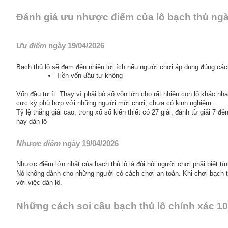
Đánh giá ưu nhược điểm của lô bạch thủ ngà
Ưu điểm
ngày 19/04/2026
Bạch thủ lô sẽ đem đến nhiều lợi ích nếu người chơi áp dụng đúng các
Tiền vốn đầu tư không
Vốn đầu tư ít. Thay vì phải bỏ số vốn lớn cho rất nhiều con lô khác n
cực kỳ phù hợp với những người mới chơi, chưa có kinh nghiệm.
Tỷ lệ thắng giải cao, trong xổ số kiến thiết có 27 giải, đánh từ giải 7 đế
hay dàn lô
Nhược điểm
ngày 19/04/2026
Nhược điểm lớn nhất của bạch thủ lô là đòi hỏi người chơi phải biết t
Nó không dành cho những người có cách chơi an toàn. Khi chơi bạch t
với việc dàn lô.
Những cách soi cầu bạch thủ lô chính xác 10