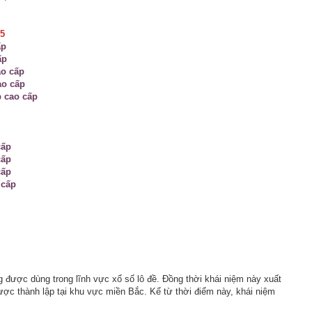
75
ấp
ấp
ao cấp
ao cấp
p cao cấp
cấp
cấp
cấp
 cấp
g được dùng trong lĩnh vực xổ số lô đề. Đồng thời khái niệm này xuất
ợc thành lập tại khu vực miền Bắc. Kể từ thời điểm này, khái niệm