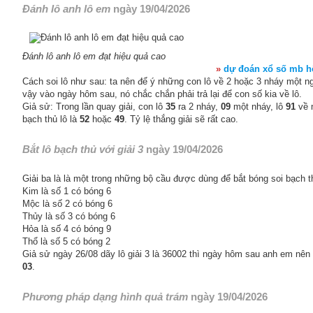
Đánh lô anh lô em
ngày 19/04/2026
Đánh lô anh lô em đạt hiệu quả cao
»
dự đoán xổ số mb h
Cách soi lô như sau: ta nên để ý những con lô về 2 hoặc 3 nháy một ng
vậy vào ngày hôm sau, nó chắc chắn phải trả lại để con số kia về lô.
Giả sử: Trong lần quay giải, con lô
35
ra 2 nháy,
09
một nháy, lô
91
về 
bạch thủ lô là
52
hoặc
49
. Tỷ lệ thắng giải sẽ rất cao.
Bắt lô bạch thủ với giải 3
ngày 19/04/2026
Giải ba là là một trong những bộ cầu được dùng để bắt bóng soi bạch t
Kim là số 1 có bóng 6
Mộc là số 2 có bóng 6
Thủy là số 3 có bóng 6
Hỏa là số 4 có bóng 9
Thổ là số 5 có bóng 2
Giả sử ngày 26/08 dãy lô giải 3 là 36002 thì ngày hôm sau anh em nê
03
.
Phương pháp dạng hình quả trám
ngày 19/04/2026