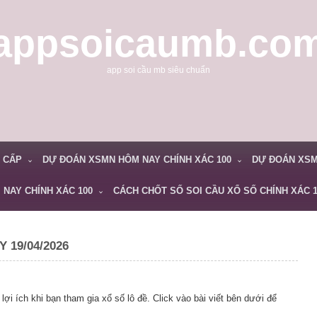
appsoicaumb.co
app soi cầu mb siêu chuẩn
O CẤP
DỰ ĐOÁN XSMN HÔM NAY CHÍNH XÁC 100
DỰ ĐOÁN XSM
NAY CHÍNH XÁC 100
CÁCH CHỐT SỐ SOI CẦU XỔ SỐ CHÍNH XÁC 1
 19/04/2026
i ích khi bạn tham gia xổ số lô đề. Click vào bài viết bên dưới để