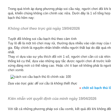
Trong quá trình áp dụng phương pháp soi cầu này, người chơi đôi khi b
quả, khiến chúng không còn chính xác nữa. Dưới đây là 1 số tổng hợp
bạch thủ hôm nay:
Không chơi theo trực giá
ngày 19/04/2026
Tuyệt đối không soi cầu bạch thủ theo cảm tính
Tuy lô đề là một trò chơi may rủi, thường dựa nhiều vào vận may của
gia. Đây chính là nguyên nhân khiến nhiều người thất bại do đặt quá nh
nhất.
Thay vì dựa vào sự yêu thích đối với 1 số, người chơi cần có cái nhìn 
thống kê cụ thể, dựa vào những quy tắc được người chơi đi trước ki
xứng đáng mới có thể nâng cao. Hoặc chí ít bạn sẽ không phải là ngườ
chơi xsmb.
Dựa vào trực giác để soi cầu là không thiết thực
»
chốt số bạch thủ 
Kiên nhẫn với quyết định của mình
ngày 19/04/2026
Với tất cả những phương pháp soi cầu xsmb, kết quả đôi khi không đế