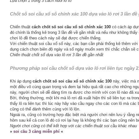
Lựa chọn 1 trong 3 cách nuôi lô tô
Chốt số soi cầu xổ số chính xác 100 dựa vào lô rơi 3 lần đề
Chiến thuật
cách chốt số soi cầu xổ số chính xác 100
có cách áp dụn
đó chính là thống kê trong 3 lần đề về gần nhất và nếu như không thấy 
chơi lô đề theo cách này sẽ đạt được chiến thắng.
Với chiến thuật soi cầu xổ số này, các bạn cần phải thống kê thêm với 
dụng cách chọn biên độ ngày và số ngày muốn xem thì chắc chắn sẽ c
Chiến thuật chốt số dựa vào lô rơi 3 lần đề gần nhất
Phương pháp soi cầu chốt số dựa vào lô rơi liên tục
ngày 2
Khi áp dụng
cách chốt số soi cầu xổ số chính xác 100
này, việc mà n
một điều vô cùng quan trọng và đem lại hiệu quả rất cao cho những n
này, người chơi sẽ dễ dàng tìm ra được cho mình với con lô nào đã xuất
Bởi, thông thường, một khi mà lô rơi đã xuất hiện thì sẽ liên tục ra tr
thấy lô ra liên tục thì lúc này hãy vào cầu ngay cho các con lô mà các
cũng có thể đánh thêm cùng với lô lộn.
Ngoài ra, cũng có trường hợp đặc biệt mà người chơi nên lưu ý rằng n
hôm sau kể cả con lô đó có rơi lại hay là không thì các bạn cũng nên b
Người chơi cũng có thể kết hợp với các chiến thuật soi cầu khác nhau
»
soi cầu 3 càng miễn phí
«