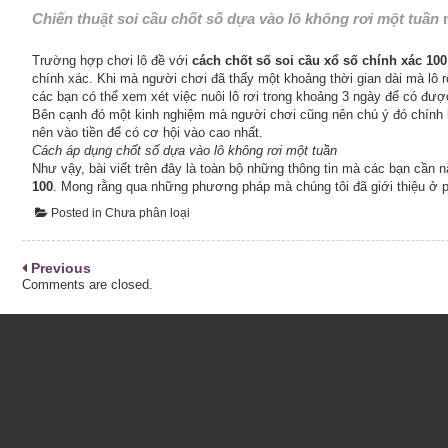
Chiến thuật soi cầu chốt số dựa vào lô không rơi một tuần
n
Trường hợp chơi lô đề với
cách chốt số soi cầu xổ số chính xác 100
chính xác. Khi mà người chơi đã thấy một khoảng thời gian dài mà lô r
các bạn có thể xem xét việc nuôi lô rơi trong khoảng 3 ngày để có đượ
Bên cạnh đó một kinh nghiệm mà người chơi cũng nên chú ý đó chính là
nên vào tiền để có cơ hội vào cao nhất.
Cách áp dụng chốt số dựa vào lô không rơi một tuần
Như vậy, bài viết trên đây là toàn bộ những thông tin mà các bạn cần
100
. Mong rằng qua những phương pháp mà chúng tôi đã giới thiệu ở phí
Posted in Chưa phân loại
Điều
Previous
Comments are closed.
hướng
bài
viết