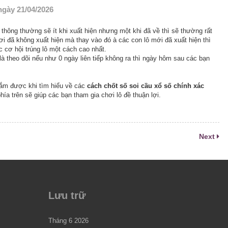
gày 21/04/2026
thông thường sẽ ít khi xuất hiện nhưng một khi đã về thì sẽ thường rất
ơi đã không xuất hiện mà thay vào đó à các con lô mới đã xuất hiện thì
c cơ hội trúng lô một cách cao nhất.
 theo dõi nếu như 0 ngày liên tiếp không ra thì ngày hôm sau các bạn
 nắm được khi tìm hiểu về các
cách chốt số soi cầu xổ số chính xác
a trên sẽ giúp các bạn tham gia chơi lô đề thuận lợi.
Next
Lưu trữ
Tháng 6 2026