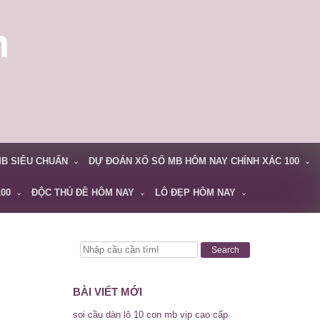
m
B SIÊU CHUẨN
DỰ ĐOÁN XỔ SỐ MB HÔM NAY CHÍNH XÁC 100
00
ĐỘC THỦ ĐỀ HÔM NAY
LÔ ĐẸP HÔM NAY
Search
BÀI VIẾT MỚI
soi cầu dàn lô 10 con mb vip cao cấp