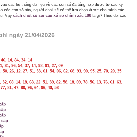
 vào các hệ thống dữ liệu về các con số đã tổng hợp được từ các kỳ
o các con số này, người chơi sẽ có thể lựa chọn được cho mình các
au. Vậy
cách chốt số soi cầu xổ số chính xác 100
là gì? Theo dõi các
phí ngày 21/04/2026
 46, 14, 84, 34, 14
91, 81, 96, 54, 37, 14, 98, 91, 27, 09
, 50, 26, 12, 27, 51, 33, 01, 54, 06, 62, 68, 93, 90, 95, 25, 70, 20, 35,
, 32, 68, 14, 18, 68, 22, 51, 39, 82, 58, 18, 09, 78, 56, 13, 76, 61, 63,
 77, 81, 47, 80, 96, 64, 96, 40, 58
cấp
cấp
cấp
 cấp
ấp
ấp