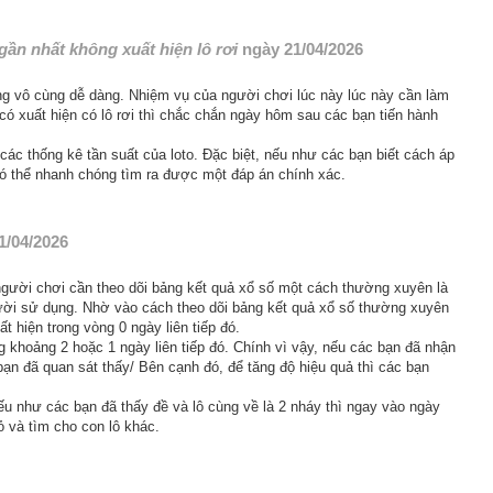
 gần nhất không xuất hiện lô rơi
ngày 21/04/2026
g vô cùng dễ dàng. Nhiệm vụ của người chơi lúc này lúc này cần làm
có xuất hiện có lô rơi thì chắc chắn ngày hôm sau các bạn tiến hành
các thống kê tần suất của loto. Đặc biệt, nếu như các bạn biết cách áp
ó thể nhanh chóng tìm ra được một đáp án chính xác.
1/04/2026
gười chơi cần theo dõi bảng kết quả xổ số một cách thường xuyên là
gười sử dụng. Nhờ vào cách theo dõi bảng kết quả xổ số thường xuyên
 hiện trong vòng 0 ngày liên tiếp đó.
ong khoảng 2 hoặc 1 ngày liên tiếp đó. Chính vì vậy, nếu các bạn đã nhận
 bạn đã quan sát thấy/ Bên cạnh đó, để tăng độ hiệu quả thì các bạn
ếu như các bạn đã thấy đề và lô cùng về là 2 nháy thì ngay vào ngày
ỏ và tìm cho con lô khác.