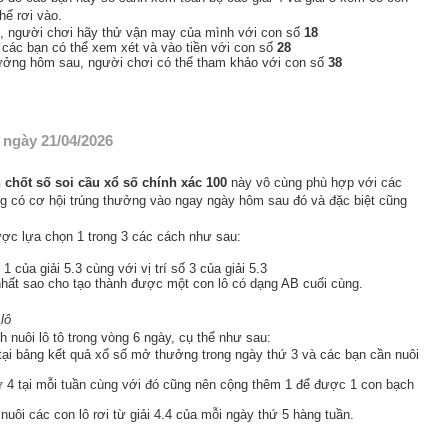
hể rơi vào.
u, người chơi hãy thử vận may của mình với con số
18
các bạn có thể xem xét và vào tiền với con số
28
hưởng hôm sau, người chơi có thể tham khảo với con số
38
ngày 21/04/2026
 chốt số soi cầu xổ số chính xác 100
này vô cùng phù hợp với các
ng có cơ hội trúng thưởng vào ngay ngày hôm sau đó và đặc biệt cũng
được lựa chọn 1 trong 3 các cách như sau:
 của giải 5.3 cùng với vị trí số 3 của giải 5.3
nhất sao cho tạo thành được một con lô có dạng AB cuối cùng.
 lô
 nuôi lô tô trong vòng 6 ngày, cụ thể như sau:
 tại bảng kết quả xổ số mở thưởng trong ngày thứ 3 và các bạn cần nuôi
thứ 4 tại mỗi tuần cùng với đó cũng nên cộng thêm 1 để được 1 con bạch
uôi các con lô rơi từ giải 4.4 của mỗi ngày thứ 5 hàng tuần.