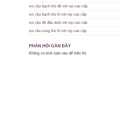
soi cầu bạch thủ đề mb vip cao cấp
soi cầu bạch thủ lô mb vip cao cấp
soi cầu đề đầu đuôi mb vip cao cấp
soi cầu song thủ lô mb vip cao cấp
PHẢN HỒI GẦN ĐÂY
Không có bình luận nào để hiển thị.