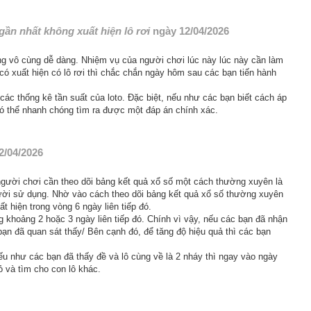
 gần nhất không xuất hiện lô rơi
ngày 12/04/2026
g vô cùng dễ dàng. Nhiệm vụ của người chơi lúc này lúc này cần làm
có xuất hiện có lô rơi thì chắc chắn ngày hôm sau các bạn tiến hành
các thống kê tần suất của loto. Đặc biệt, nếu như các bạn biết cách áp
ó thể nhanh chóng tìm ra được một đáp án chính xác.
2/04/2026
gười chơi cần theo dõi bảng kết quả xổ số một cách thường xuyên là
gười sử dụng. Nhờ vào cách theo dõi bảng kết quả xổ số thường xuyên
 hiện trong vòng 6 ngày liên tiếp đó.
ong khoảng 2 hoặc 3 ngày liên tiếp đó. Chính vì vậy, nếu các bạn đã nhận
 bạn đã quan sát thấy/ Bên cạnh đó, để tăng độ hiệu quả thì các bạn
ếu như các bạn đã thấy đề và lô cùng về là 2 nháy thì ngay vào ngày
ỏ và tìm cho con lô khác.