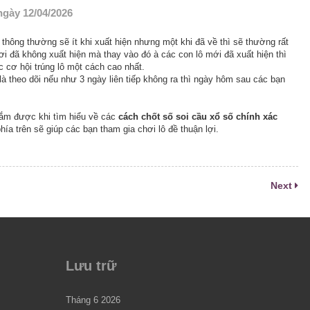
gày 12/04/2026
thông thường sẽ ít khi xuất hiện nhưng một khi đã về thì sẽ thường rất
ơi đã không xuất hiện mà thay vào đó à các con lô mới đã xuất hiện thì
c cơ hội trúng lô một cách cao nhất.
 theo dõi nếu như 3 ngày liên tiếp không ra thì ngày hôm sau các bạn
 nắm được khi tìm hiểu về các
cách chốt số soi cầu xổ số chính xác
a trên sẽ giúp các bạn tham gia chơi lô đề thuận lợi.
Next
Lưu trữ
Tháng 6 2026