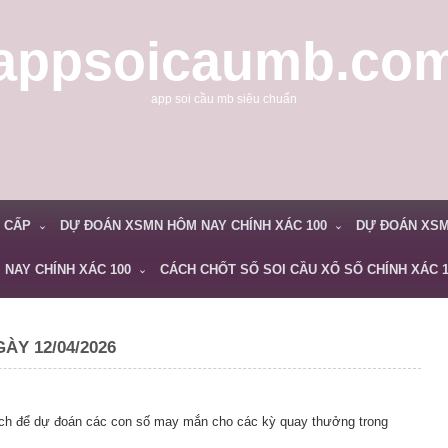
appsoicaumb.co
app soi cầu mb siêu chuẩn
O CẤP
DỰ ĐOÁN XSMN HÔM NAY CHÍNH XÁC 100
DỰ ĐOÁN XSM
NAY CHÍNH XÁC 100
CÁCH CHỐT SỐ SOI CẦU XỔ SỐ CHÍNH XÁC 1
ÀY 12/04/2026
cách để dự đoán các con số may mắn cho các kỳ quay thưởng trong