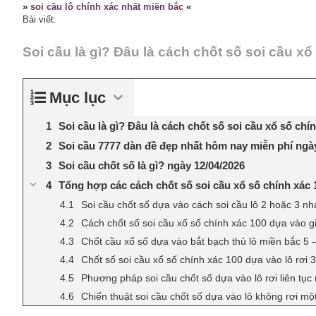
»
soi cầu lô chính xác nhất miền bắc
«
Bài viết:
Soi cầu là gì? Đâu là cách chốt số soi cầu x
Mục lục
Soi cầu là gì? Đâu là cách chốt số soi cầu xổ số chí
Soi cầu 7777 dàn đề đẹp nhất hôm nay miễn phí ngà
Soi cầu chốt số là gì? ngày 12/04/2026
Tổng hợp các cách chốt số soi cầu xổ số chính xác 
Soi cầu chốt số dựa vào cách soi cầu lô 2 hoặc 3 n
Cách chốt số soi cầu xổ số chính xác 100 dựa vào gi
Chốt cầu xổ số dựa vào bắt bạch thủ lô miền bắc 5
Chốt số soi cầu xổ số chính xác 100 dựa vào lô rơi 
Phương pháp soi cầu chốt số dựa vào lô rơi liên tụ
Chiến thuật soi cầu chốt số dựa vào lô không rơi m